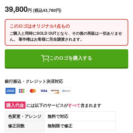
39,800
円
(税込43,780円)
このロゴはオリジナル1点もの
ご購入と同時にSOLD OUTとなり、その後の再販は一切ありませ
ん。 著作権はお客様に完全譲渡されます。
このロゴを購入する
銀行振込・クレジット決済対応
購入代金
には以下のサービスが
すべて
含まれます
色変更・アレンジ
無料
で対応
修正回数
無制限
で修正