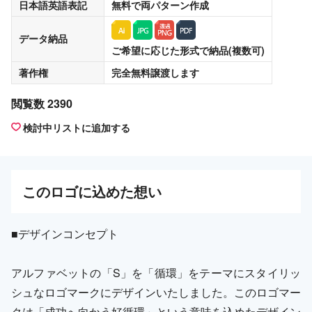
日本語英語表記
無料
で両パターン作成
データ納品
ご希望に応じた形式で納品(複数可)
著作権
完全無料譲渡
します
閲覧数 2390
検討中リストに追加する
この
ロゴ
に込めた想い
■デザインコンセプト
アルファベットの「S」を「循環」をテーマにスタイリッ
シュなロゴマークにデザインいたしました。このロゴマー
クは「成功へ向かう好循環」という意味を込めたデザイン