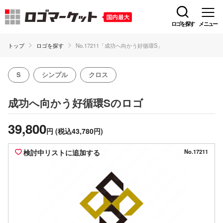
ロゴを探す
メニュー
トップ
ロゴを探す
No.17211「成功へ向かう好循環S」
S
シンプル
クロス
のロゴ
成功へ向かう好循環S
39,800
円
(税込43,780円)
検討中リストに追加する
No.17211