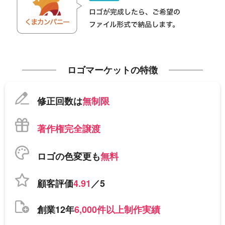
ロゴマーケットの特徴
修正回数は
無制限
著作権完全譲渡
ロゴの色変更も
無料
顧客評価
4.91
／5
創業12年
6,000件以上制作実績