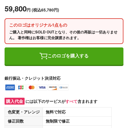
59,800
円
(税込65,780円)
このロゴはオリジナル1点もの
ご購入と同時にSOLD OUTとなり、その後の再販は一切ありませ
ん。 著作権はお客様に完全譲渡されます。
このロゴを購入する
銀行振込・クレジット決済対応
購入代金
には以下のサービスが
すべて
含まれます
色変更・アレンジ
無料
で対応
修正回数
無制限
で修正