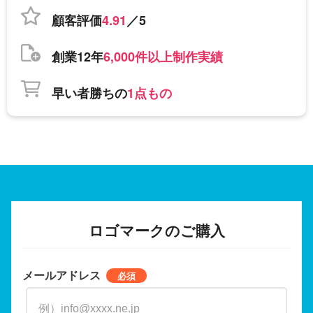
顧客評価
4.91
／5
創業12年
6,000件以上制作実績
早い者勝ちの
1点もの
ロゴマークのご購入
メールアドレス