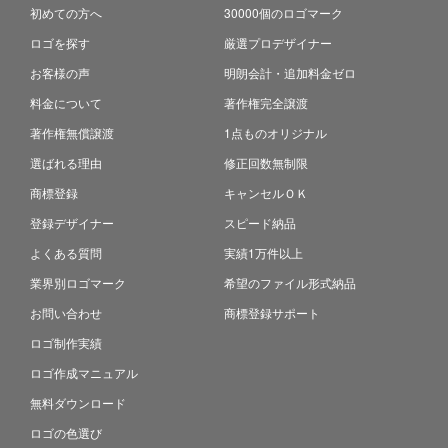
初めての方へ
30000個のロゴマーク
ロゴを探す
厳選プロデザイナー
お客様の声
明朗会計・追加料金ゼロ
料金について
著作権完全譲渡
著作権無償譲渡
1点ものオリジナル
選ばれる理由
修正回数無制限
商標登録
キャンセルＯＫ
登録デザイナー
スピード納品
よくある質問
実績1万件以上
業界別ロゴマーク
希望のファイル形式納品
お問い合わせ
商標登録サポート
ロゴ制作実績
ロゴ作成マニュアル
無料ダウンロード
ロゴの色選び