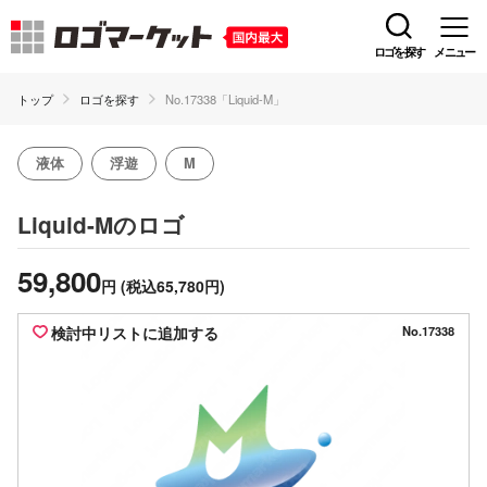
ロゴを探す
メニュー
トップ
ロゴを探す
No.17338「Liquid-M」
液体
浮遊
M
のロゴ
Liquid-M
59,800
円
(税込65,780円)
検討中リストに追加する
No.17338