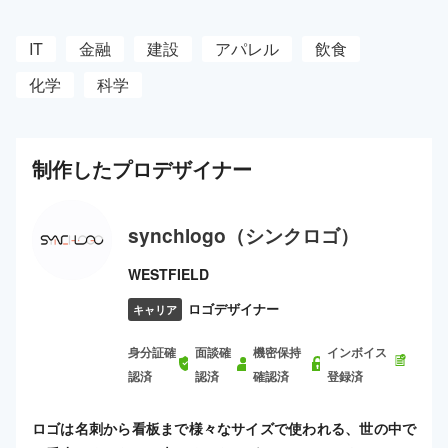
IT
金融
建設
アパレル
飲食
化学
科学
制作した
プロ
デザイナー
synchlogo（シンクロゴ）
WESTFIELD
ロゴデザイナー
キャリア
身分証確
面談確
機密保持
インボイス
認済
認済
確認済
登録済
ロゴは名刺から看板まで様々なサイズで使われる、世の中で