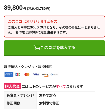
39,800
円
(税込43,780円)
このロゴはオリジナル1点もの
ご購入と同時にSOLD OUTとなり、その後の再販は一切ありませ
ん。 著作権はお客様に完全譲渡されます。
このロゴを購入する
銀行振込・クレジット決済対応
購入代金
には以下のサービスが
すべて
含まれます
色変更・アレンジ
無料
で対応
修正回数
無制限
で修正