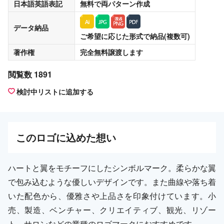
日本語英語表記
無料
で両パターン作成
データ納品
ご希望に応じた形式で納品(複数可)
著作権
完全無料譲渡
します
閲覧数 1891
検討中リストに追加する
この
ロゴ
に込めた想い
ハートと翼をモチーフにしたシンボルマーク。柔らかな翼
で包み込むような優しいデザインです。また曲線や落ち着
いた配色から、優雅さや上品さを印象付けています。小
売、製造、ベンチャー、クリエイティブ、観光、リゾー
ト、サロンなどの業種のロゴマークにおすすめです。