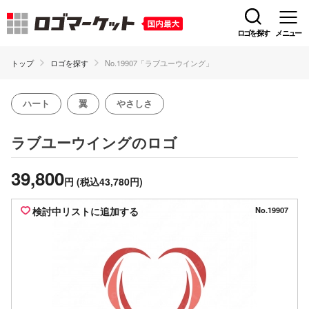
ロゴを探す
メニュー
トップ
ロゴを探す
No.19907「ラブユーウイング」
ハート
翼
やさしさ
のロゴ
ラブユーウイング
39,800
円
(税込43,780円)
検討中リストに追加する
No.19907