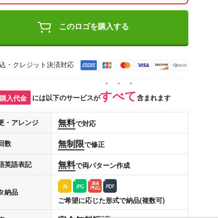
このロゴを購入する
込・クレジット決済対応
すべて
購入代金
には以下のサービスが
含まれます
無料
更・アレンジ
で対応
無制限
回数
で修正
無料
語英語表記
で両パターン作成
タ納品
ご希望に応じた形式で納品(複数可)