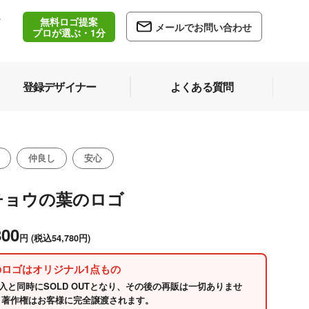
無料ロゴ提案
/
メールでお問い合わせ
5
プロが選ぶ・1分
登録デザイナー
よくある質問
仲良し
安心
チョウの葉のロゴ
800
円
(税込54,780円)
のロゴはオリジナル1点もの
入と同時にSOLD OUTとなり、その後の再販は一切ありませ
 著作権はお客様に完全譲渡されます。