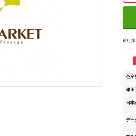
銀行振
色変
修正
日本
デー