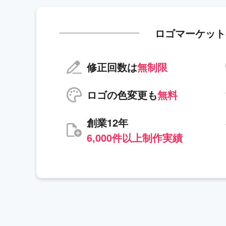
ロゴマーケット
修正回数は
無制限
ロゴの色変更も
無料
創業12年
6,000件以上制作実績