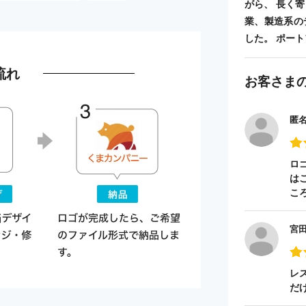
がら、 長く
業、製造系の
した。 ポートフォ
流れ
お客さま
匿
ロ
は
こ
宮
レ
だ