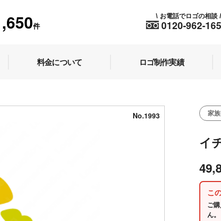
1,650
お電話でロゴの相談
\
0120-962-16
件
料金について
ロゴ制作実績
家族
No.1993
イ
49,
こ
ご購
ん。