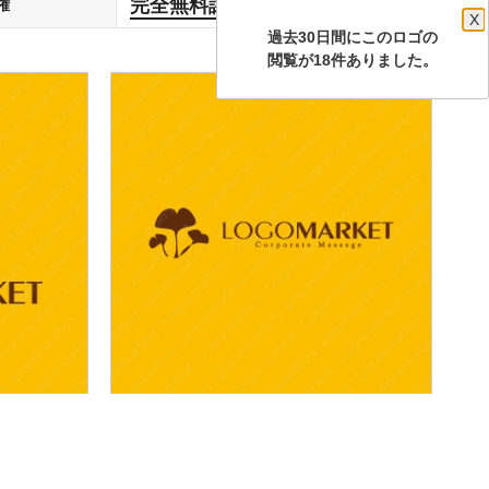
完全無料譲渡
権
します
X
過去30日間にこのロゴの
閲覧が18件ありました。