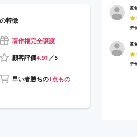
匿
の特徴
デ
著作権完全譲渡
匿
顧客評価
4.91
／5
デ
早い者勝ちの
1点もの