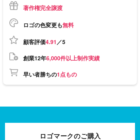
著作権完全譲渡
ロゴの色変更も
無料
顧客評価
4.91
／5
創業12年
6,000件以上制作実績
早い者勝ちの
1点もの
ロゴマークのご購入