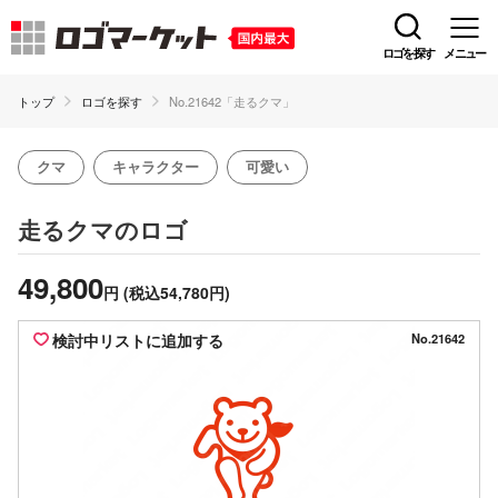
ロゴを探す
メニュー
トップ
ロゴを探す
No.21642「走るクマ」
クマ
キャラクター
可愛い
のロゴ
走るクマ
49,800
円
(税込54,780円)
検討中リストに追加する
No.21642