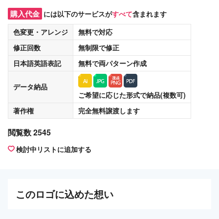
購入代金
には以下のサービスが
すべて
含まれます
色変更・アレンジ
無料
で対応
修正回数
無制限
で修正
日本語英語表記
無料
で両パターン作成
データ納品
ご希望に応じた形式で納品(複数可)
著作権
完全無料譲渡
します
閲覧数 2545
検討中リストに追加する
この
ロゴ
に込めた想い