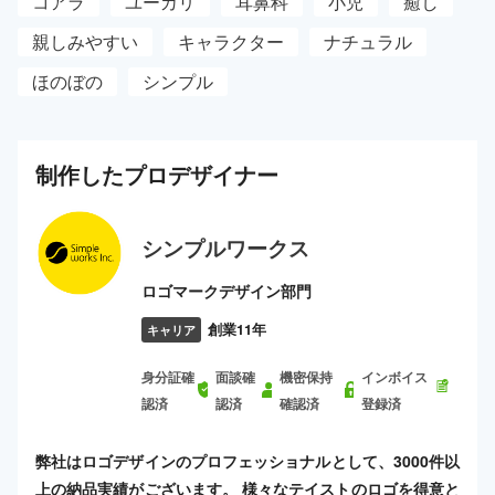
コアラ
ユーカリ
耳鼻科
小児
癒し
親しみやすい
キャラクター
ナチュラル
ほのぼの
シンプル
制作した
プロ
デザイナー
シンプルワークス
ロゴマークデザイン部門
創業11年
キャリア
身分証確
面談確
機密保持
インボイス
認済
認済
確認済
登録済
弊社はロゴデザインのプロフェッショナルとして、3000件以
上の納品実績がございます。 様々なテイストのロゴを得意と