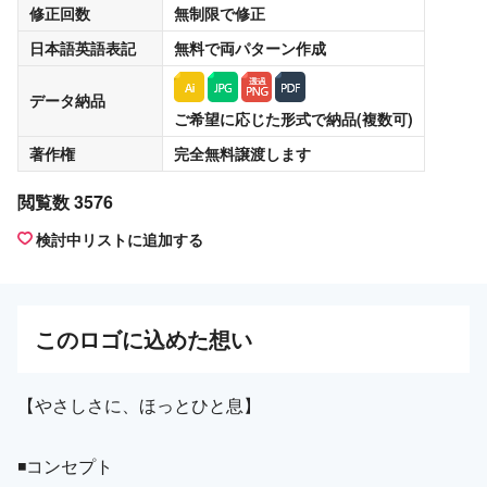
修正回数
無制限
で修正
日本語英語表記
無料
で両パターン作成
データ納品
ご希望に応じた形式で納品(複数可)
著作権
完全無料譲渡
します
閲覧数 3576
検討中リストに追加する
この
ロゴ
に込めた想い
【やさしさに、ほっとひと息】
◾️コンセプト