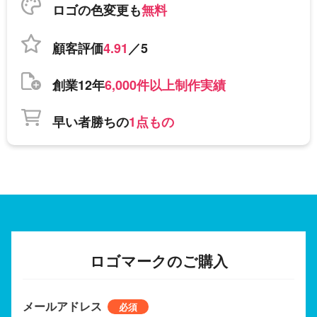
ロゴの色変更も
無料
顧客評価
4.91
／5
創業12年
6,000件以上制作実績
早い者勝ちの
1点もの
ロゴマークのご購入
メールアドレス