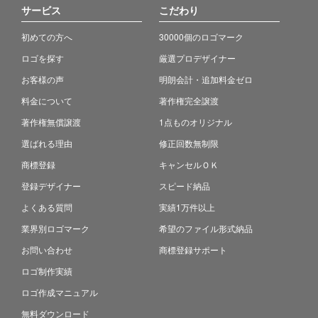
サービス
こだわり
初めての方へ
30000個のロゴマーク
ロゴを探す
厳選プロデザイナー
お客様の声
明朗会計・追加料金ゼロ
料金について
著作権完全譲渡
著作権無償譲渡
1点ものオリジナル
選ばれる理由
修正回数無制限
商標登録
キャンセルＯＫ
登録デザイナー
スピード納品
よくある質問
実績1万件以上
業界別ロゴマーク
希望のファイル形式納品
お問い合わせ
商標登録サポート
ロゴ制作実績
ロゴ作成マニュアル
無料ダウンロード