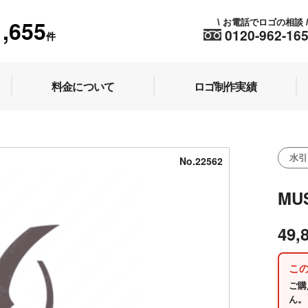
1,655
お電話でロゴの相談
\
0120-962-16
件
料金について
ロゴ制作実績
水引
No.22562
MU
49,
こ
ご購
ん。