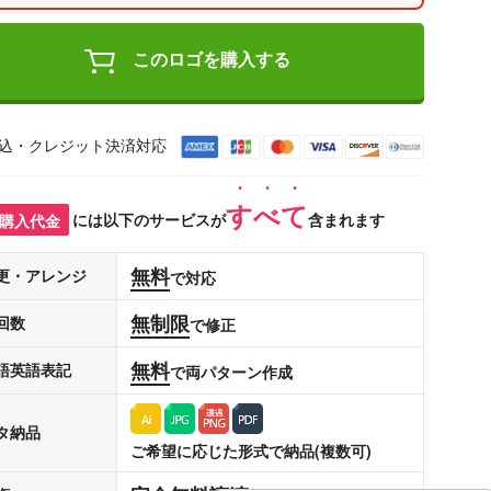
このロゴを購入する
込・クレジット決済対応
すべて
購入代金
には以下のサービスが
含まれます
無料
更・アレンジ
で対応
無制限
回数
で修正
無料
語英語表記
で両パターン作成
タ納品
ご希望に応じた形式で納品(複数可)