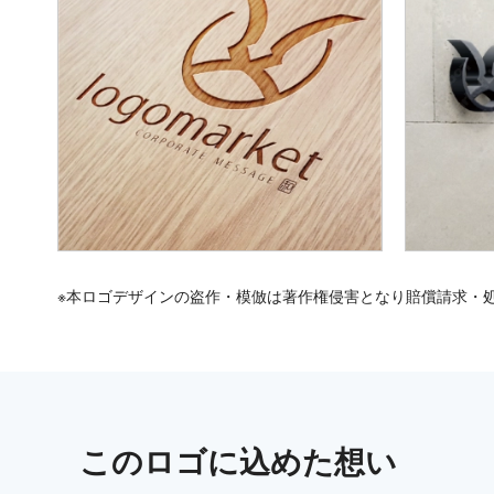
※本ロゴデザインの盗作・模倣は著作権侵害となり賠償請求・
この
ロゴ
に込めた想い