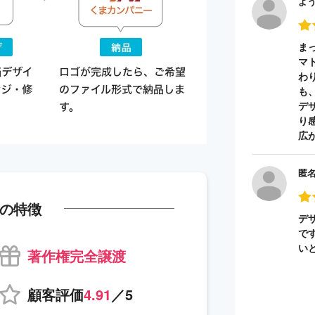
よ
ま
マ
わ
も
デ
り
広
匿
の特徴
デ
で
い
著作権完全譲渡
顧客評価
4.91
／5