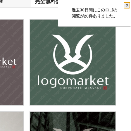
完全無料譲渡
権
します
X
過去30日間にこのロゴの
閲覧が20件ありました。