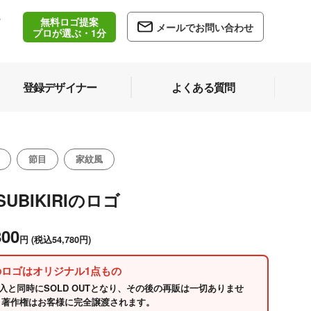
無料ロゴ提案
/
メールでお問い合わせ
5
プロが選ぶ・1分
登録デザイナー
よくある質問
節目
家紋風
SUBIKIRIのロゴ
800
円
(税込54,780円)
のロゴはオリジナル1点もの
入と同時にSOLD OUTとなり、その後の再販は一切ありませ
 著作権はお客様に完全譲渡されます。