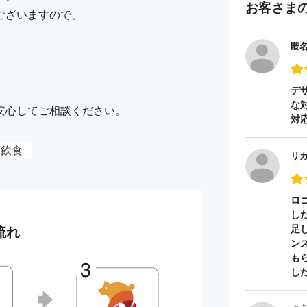
お客さま
ございますので、
匿
デ
な
安心してご相談ください。
対
飲食
リ
ロ
し
流れ
足
ン
も
し