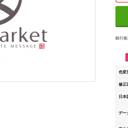
銀行振
色変
修正
日本
デー