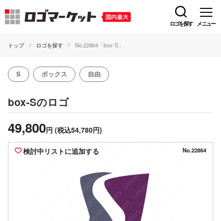
ロゴを探す
メニュー
トップ
ロゴを探す
No.22864「box-S」
S
ボックス
自由
のロゴ
box-S
49,800
円
(税込54,780円)
検討中リストに追加する
No.22864