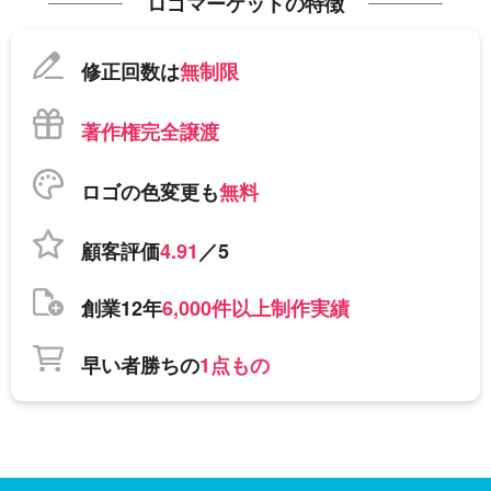
ロゴマーケットの特徴
修正回数は
無制限
著作権完全譲渡
ロゴの色変更も
無料
顧客評価
4.91
／5
創業12年
6,000件以上制作実績
早い者勝ちの
1点もの