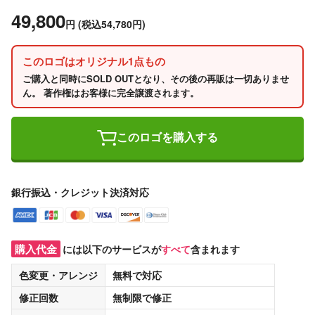
49,800
円
(税込54,780円)
このロゴはオリジナル1点もの
ご購入と同時にSOLD OUTとなり、その後の再販は一切ありませ
ん。 著作権はお客様に完全譲渡されます。
このロゴを購入する
銀行振込・クレジット決済対応
購入代金
には以下のサービスが
すべて
含まれます
色変更・アレンジ
無料
で対応
修正回数
無制限
で修正