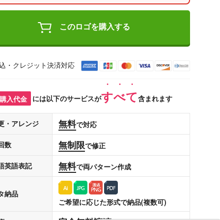
このロゴを購入する
込・クレジット決済対応
すべて
購入代金
には以下のサービスが
含まれます
無料
更・アレンジ
で対応
無制限
回数
で修正
無料
語英語表記
で両パターン作成
タ納品
ご希望に応じた形式で納品(複数可)