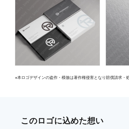
※本ロゴデザインの盗作・模倣は著作権侵害となり賠償請求・
この
ロゴ
に込めた想い