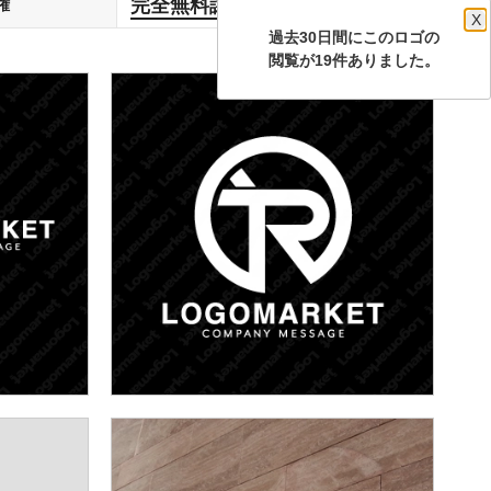
完全無料譲渡
権
します
X
過去30日間にこのロゴの
閲覧が19件ありました。