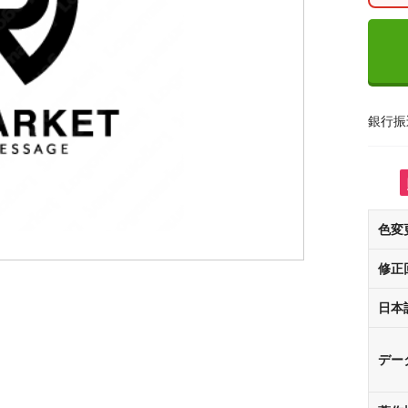
銀行振
色変
修正
日本
デー