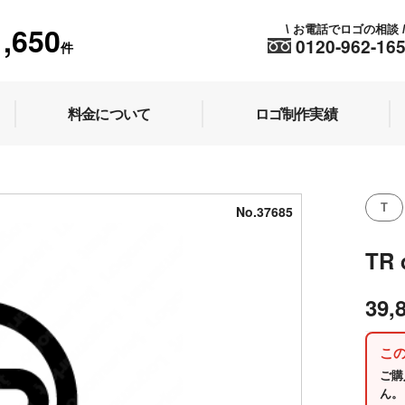
1,650
お電話でロゴの相談
\
0120-962-16
件
料金について
ロゴ制作実績
T
No.37685
TR
39,
こ
ご購
ん。