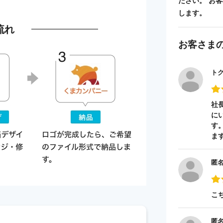
ださい。 お
します。
流れ
お客さま
ト
社
に
す
ま
匿
こ
匿