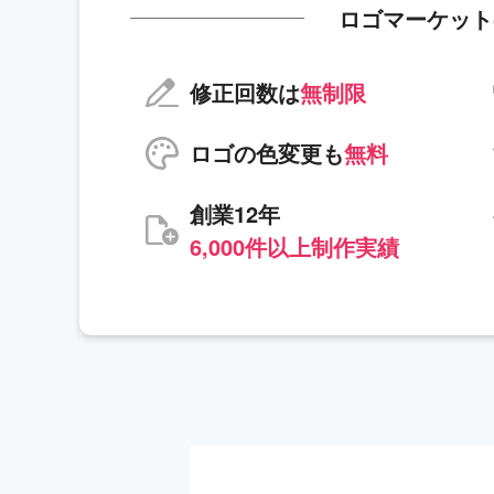
ロゴマーケット
修正回数は
無制限
ロゴの色変更も
無料
創業12年
6,000件以上制作実績