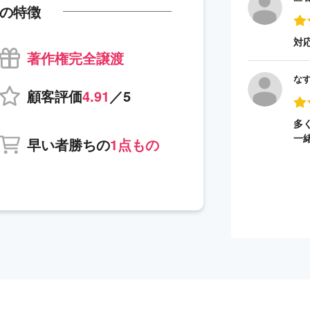
の特徴
対
著作権完全譲渡
な
顧客評価
4.91
／5
多
一
早い者勝ちの
1点もの