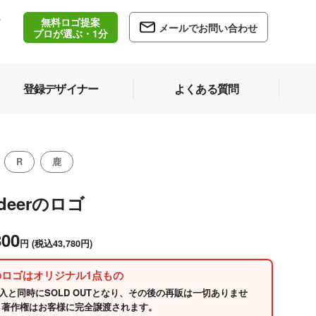
無料ロゴ提案
/
メールでお問い合わせ
5
プロが選ぶ・1分
登録デザイナー
よくある質問
R
鹿
 deerのロゴ
800
円
(税込43,780円)
のロゴはオリジナル1点もの
入と同時にSOLD OUTとなり、その後の再販は一切ありませ
 著作権はお客様に完全譲渡されます。