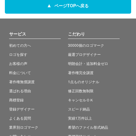
ページTOPへ戻る
サービス
こだわり
初めての方へ
30000個のロゴマーク
ロゴを探す
厳選プロデザイナー
お客様の声
明朗会計・追加料金ゼロ
料金について
著作権完全譲渡
著作権無償譲渡
1点ものオリジナル
選ばれる理由
修正回数無制限
商標登録
キャンセルＯＫ
登録デザイナー
スピード納品
よくある質問
実績1万件以上
業界別ロゴマーク
希望のファイル形式納品