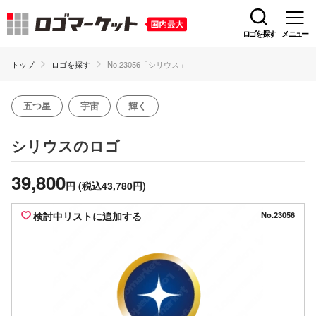
ロゴを探す
メニュー
トップ
ロゴを探す
No.23056「シリウス」
五つ星
宇宙
輝く
のロゴ
シリウス
39,800
円
(税込43,780円)
検討中リストに追加する
No.23056