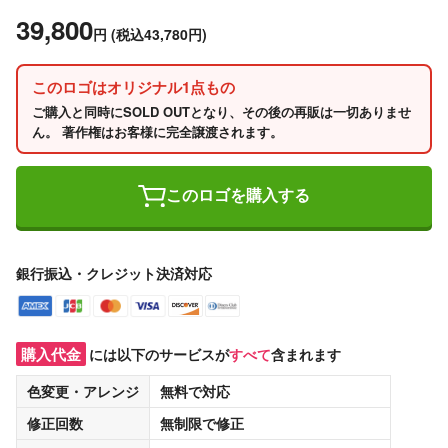
39,800
円
(税込43,780円)
このロゴはオリジナル1点もの
ご購入と同時にSOLD OUTとなり、その後の再販は一切ありませ
ん。 著作権はお客様に完全譲渡されます。
このロゴを購入する
銀行振込・クレジット決済対応
購入代金
には以下のサービスが
すべて
含まれます
色変更・アレンジ
無料
で対応
修正回数
無制限
で修正