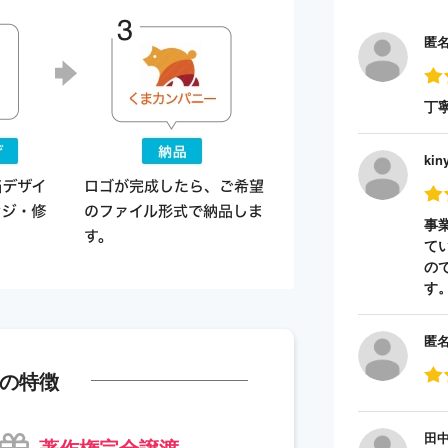
匿
丁
kin
事
て
の
す
匿
の特徴
田
著作権完全譲渡