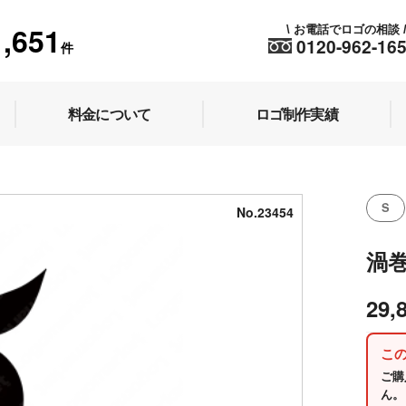
1,651
お電話でロゴの相談
\
0120-962-16
件
料金について
ロゴ制作実績
S
No.23454
渦
29,
こ
ご購
ん。