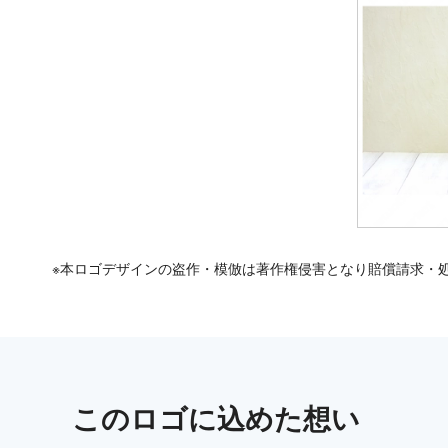
※本ロゴデザインの盗作・模倣は著作権侵害となり賠償請求・
この
ロゴ
に込めた想い