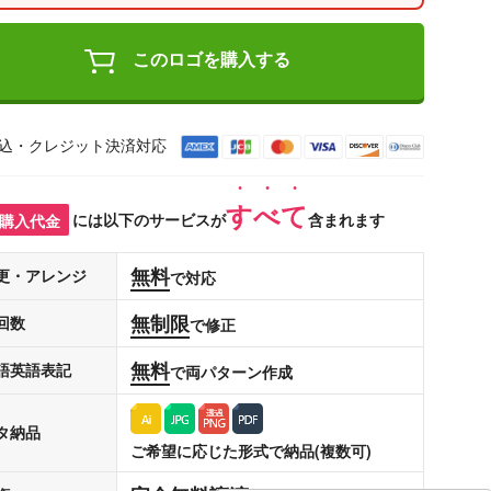
このロゴを購入する
込・クレジット決済対応
すべて
購入代金
には以下のサービスが
含まれます
無料
更・アレンジ
で対応
無制限
回数
で修正
無料
語英語表記
で両パターン作成
タ納品
ご希望に応じた形式で納品(複数可)