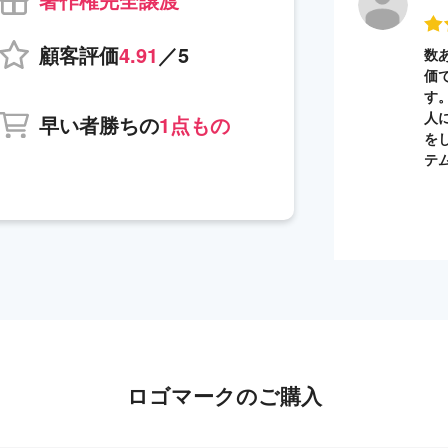
顧客評価
4.91
／5
数
価
す
人
早い者勝ちの
1点もの
を
テ
ロゴマークのご購入