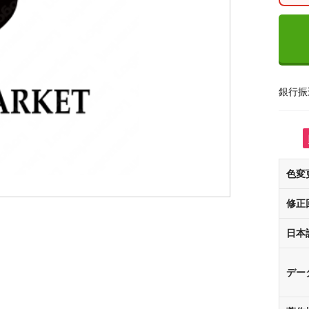
銀行振
色変
修正
日本
デー