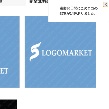
完全無料譲渡
権
します
X
過去30日間にこのロゴの
閲覧が14件ありました。