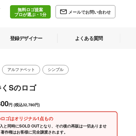
無料ロゴ提案
/
メールでお問い合わせ
5
プロが選ぶ・1分
登録デザイナー
よくある質問
アルファベット
シンプル
巻くSのロゴ
800
円
(税込32,780円)
のロゴはオリジナル1点もの
入と同時にSOLD OUTとなり、その後の再販は一切ありませ
 著作権はお客様に完全譲渡されます。