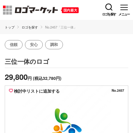
ロゴを探す
メニュー
トップ
ロゴを探す
No.2457「三位一体」
信頼
安心
調和
のロゴ
三位一体
29,800
円
(税込32,780円)
検討中リストに追加する
No.2457