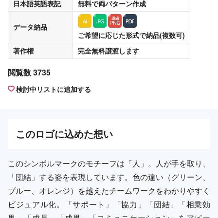
日本語英語表記
無料
で両パターン作成
データ納品
ご希望に応じた形式で納品(複数可)
著作権
完全無料譲渡
します
閲覧数 3735
検討中リストに追加する
この
ロゴ
に込めた想い
このシンボルマークのモチーフは「人」。人が手を取り、
「団結」する姿を表現しています。色の違い（グリーン、
ブルー、オレンジ）を越えたチームワークをわかりやすく
ビジュアル化。「サポート」「協力」「団結」「相乗効
果」「成長」「成果」「コミュニケーション」をアピー