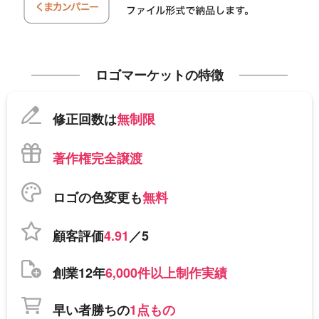
ロゴマーケットの特徴
修正回数は
無制限
著作権完全譲渡
ロゴの色変更も
無料
顧客評価
4.91
／5
創業12年
6,000件以上制作実績
早い者勝ちの
1点もの