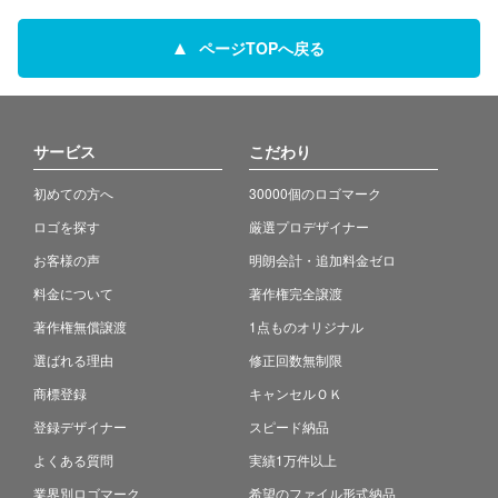
ページTOPへ戻る
サービス
こだわり
初めての方へ
30000個のロゴマーク
ロゴを探す
厳選プロデザイナー
お客様の声
明朗会計・追加料金ゼロ
料金について
著作権完全譲渡
著作権無償譲渡
1点ものオリジナル
選ばれる理由
修正回数無制限
商標登録
キャンセルＯＫ
登録デザイナー
スピード納品
よくある質問
実績1万件以上
業界別ロゴマーク
希望のファイル形式納品