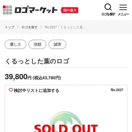
ロゴを探す
メニュー
トップ
ロゴを探す
No.2527「くるっとした葉」
優しさ
信頼
誠実
のロゴ
くるっとした葉
39,800
円
(税込43,780円)
検討中リストに追加する
No.2527