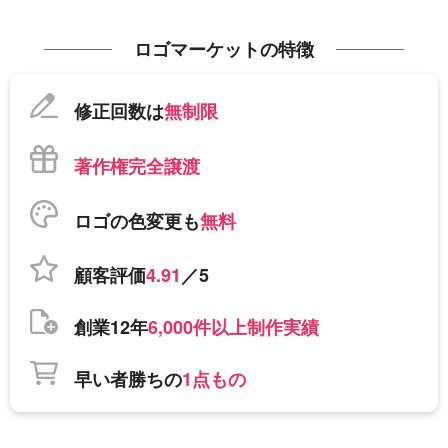
ロゴマーケットの特徴
修正回数は
無制限
著作権完全譲渡
ロゴの色変更も
無料
顧客評価
4.91
／5
創業12年
6,000件以上制作実績
早い者勝ちの
1点もの