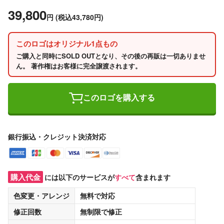
39,800
円
(税込43,780円)
このロゴはオリジナル1点もの
ご購入と同時にSOLD OUTとなり、その後の再販は一切ありませ
ん。 著作権はお客様に完全譲渡されます。
このロゴを購入する
銀行振込・クレジット決済対応
購入代金
には以下のサービスが
すべて
含まれます
色変更・アレンジ
無料
で対応
修正回数
無制限
で修正