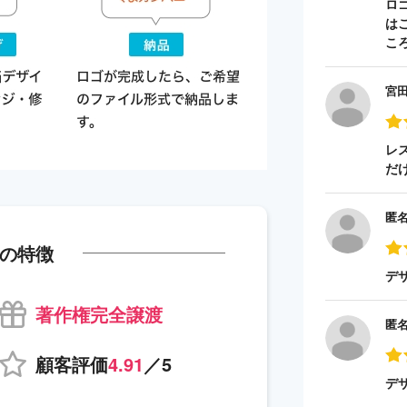
ロ
は
こ
宮
レ
だ
匿
の特徴
デ
著作権完全譲渡
匿
顧客評価
4.91
／5
デ