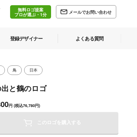
無料ロゴ提案
/
メールでお問い合わせ
5
プロが選ぶ・1分
登録デザイナー
よくある質問
鳥
日本
の出と鶴のロゴ
800
円
(税込76,780円)
このロゴを購入する