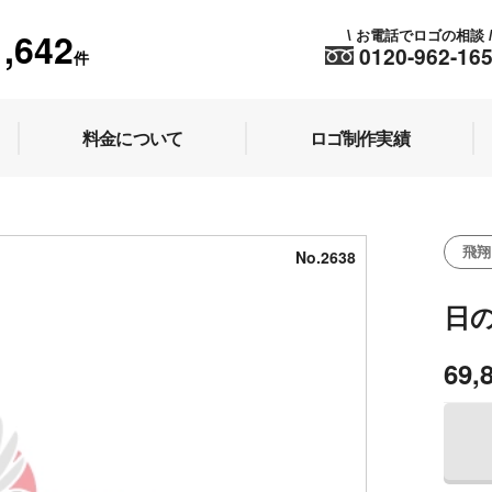
1,642
お電話でロゴの相談
\
0120-962-16
件
料金について
ロゴ制作実績
飛翔
No.2638
日
69,