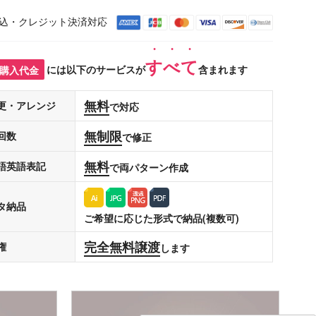
込・クレジット決済対応
すべて
購入代金
には以下のサービスが
含まれます
無料
更・アレンジ
で対応
無制限
回数
で修正
無料
語英語表記
で両パターン作成
タ納品
ご希望に応じた形式で納品(複数可)
完全無料譲渡
権
します