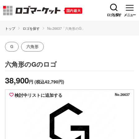
ロゴを探す
メニュー
トップ
ロゴを探す
No.26637「六角形のG」
G
六角形
のロゴ
六角形のG
38,900
円
(税込42,790円)
検討中リストに追加する
No.26637