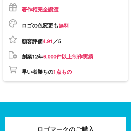
著作権完全譲渡
ロゴの色変更も
無料
顧客評価
4.91
／5
創業12年
6,000件以上制作実績
早い者勝ちの
1点もの
ロゴマークのご購入