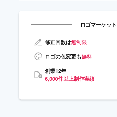
ロゴマーケット
修正回数は
無制限
ロゴの色変更も
無料
創業12年
6,000件以上制作実績