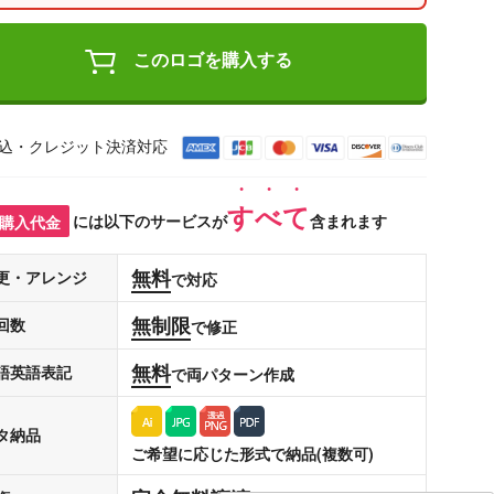
このロゴを購入する
込・クレジット決済対応
すべて
購入代金
には以下のサービスが
含まれます
無料
更・アレンジ
で対応
無制限
回数
で修正
無料
語英語表記
で両パターン作成
タ納品
ご希望に応じた形式で納品(複数可)