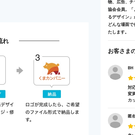
物、広告、チ
協会会員。「
るデザイン」
どんな場面で
たします。
流れ
お客さま
BH
対
変
カ
匿