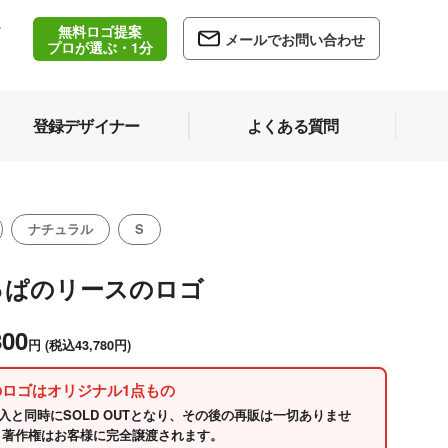
無料ロゴ提案
/
メールでお問い合わせ
5
プロが選ぶ・1分
登録デザイナー
よくある質問
ナチュラル
S
っぱのリースのロゴ
800
円
(税込43,780円)
のロゴはオリジナル1点もの
入と同時にSOLD OUTとなり、その後の再販は一切ありませ
 著作権はお客様に完全譲渡されます。