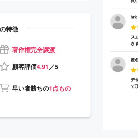
良
hrk
の特徴
ス
き
著作権完全譲渡
匿
顧客評価
4.91
／5
デ
て
早い者勝ちの
1点もの