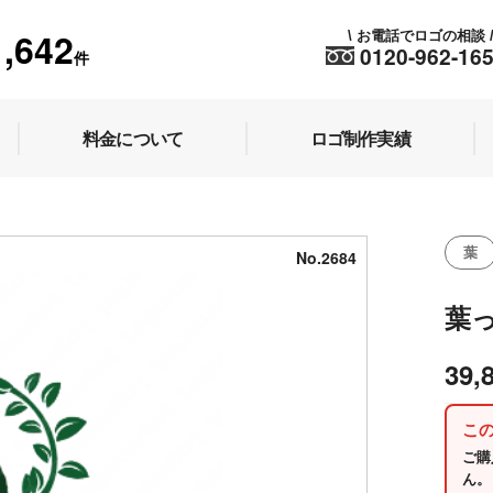
1,642
お電話でロゴの相談
\
0120-962-16
件
料金について
ロゴ制作実績
葉
No.2684
葉
39,
こ
ご購
ん。