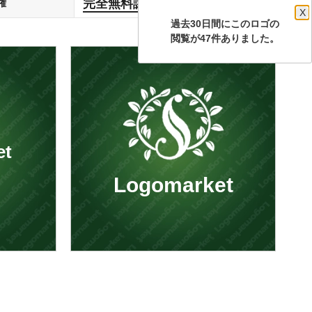
完全無料譲渡
権
します
X
過去30日間にこのロゴの
閲覧が47件ありました。
et
Logomarket