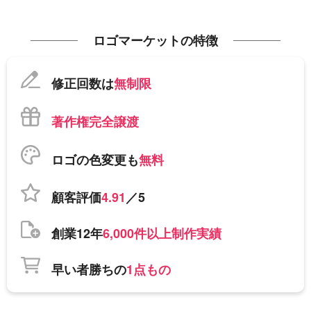
ロゴマーケットの特徴
修正回数は
無制限
著作権完全譲渡
ロゴの色変更も
無料
顧客評価
4.91
／5
創業12年
6,000件以上制作実績
早い者勝ちの
1点もの