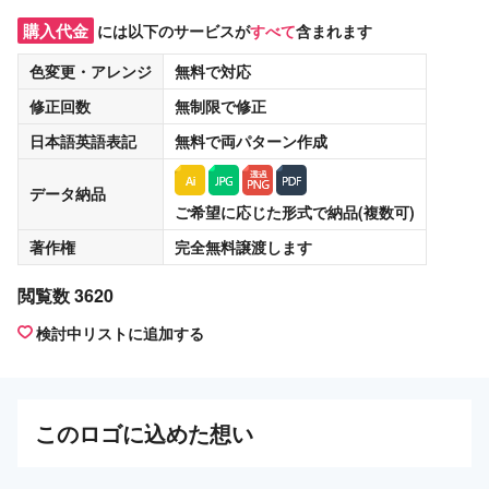
購入代金
には以下のサービスが
すべて
含まれます
色変更・アレンジ
無料
で対応
修正回数
無制限
で修正
日本語英語表記
無料
で両パターン作成
データ納品
ご希望に応じた形式で納品(複数可)
著作権
完全無料譲渡
します
閲覧数 3620
検討中リストに追加する
この
ロゴ
に込めた想い