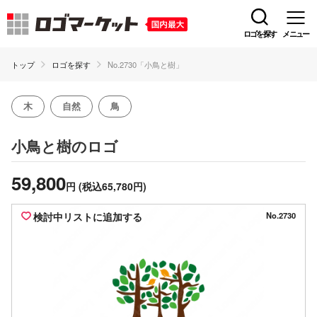
ロゴを探す
メニュー
トップ
ロゴを探す
No.2730「小鳥と樹」
木
自然
鳥
のロゴ
小鳥と樹
59,800
円
(税込65,780円)
検討中リストに追加する
No.2730