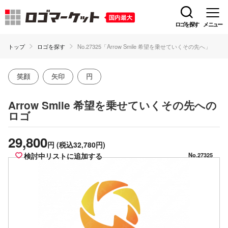
ロゴを探す
メニュー
トップ
ロゴを探す
No.27325「Arrow Smile 希望を乗せていくその先へ」
笑顔
矢印
円
の
Arrow Smile 希望を乗せていくその先へ
ロゴ
29,800
円
(税込32,780円)
検討中リストに追加する
No.27325