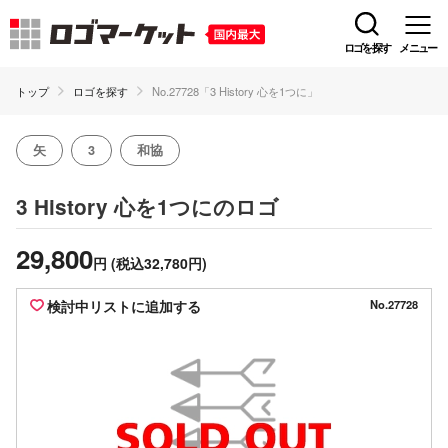
ロゴを探す
メニュー
トップ
ロゴを探す
No.27728「3 History 心を1つに」
矢
3
和協
のロゴ
3 History 心を1つに
29,800
円
(税込32,780円)
検討中リストに追加する
No.27728