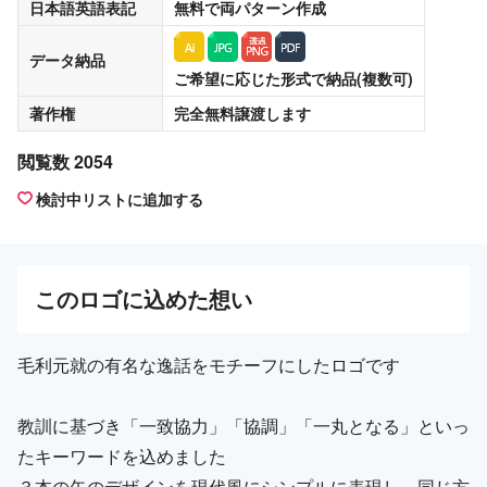
日本語英語表記
無料
で両パターン作成
データ納品
ご希望に応じた形式で納品(複数可)
著作権
完全無料譲渡
します
閲覧数 2054
検討中リストに追加する
この
ロゴ
に込めた想い
毛利元就の有名な逸話をモチーフにしたロゴです
教訓に基づき「一致協力」「協調」「一丸となる」といっ
たキーワードを込めました
３本の矢のデザインを現代風にシンプルに表現し、同じ方