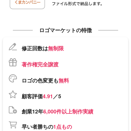
ロゴマーケットの特徴
修正回数は
無制限
著作権完全譲渡
ロゴの色変更も
無料
顧客評価
4.91
／5
創業12年
6,000件以上制作実績
早い者勝ちの
1点もの