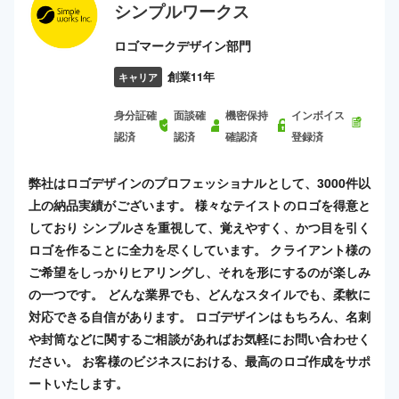
シンプルワークス
ロゴマークデザイン部門
創業11年
キャリア
身分証確
面談確
機密保持
インボイス
認済
認済
確認済
登録済
弊社はロゴデザインのプロフェッショナルとして、3000件以
上の納品実績がございます。 様々なテイストのロゴを得意と
しており シンプルさを重視して、覚えやすく、かつ目を引く
ロゴを作ることに全力を尽くしています。 クライアント様の
ご希望をしっかりヒアリングし、それを形にするのが楽しみ
の一つです。 どんな業界でも、どんなスタイルでも、柔軟に
対応できる自信があります。 ロゴデザインはもちろん、名刺
や封筒などに関するご相談があればお気軽にお問い合わせく
ださい。 お客様のビジネスにおける、最高のロゴ作成をサポ
ートいたします。