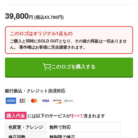
39,800
円
(税込43,780円)
このロゴはオリジナル1点もの
ご購入と同時にSOLD OUTとなり、その後の再販は一切ありませ
ん。 著作権はお客様に完全譲渡されます。
このロゴを購入する
銀行振込・クレジット決済対応
購入代金
には以下のサービスが
すべて
含まれます
色変更・アレンジ
無料
で対応
修正回数
無制限
で修正