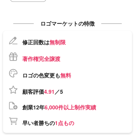
ロゴマーケットの特徴
修正回数は
無制限
著作権完全譲渡
ロゴの色変更も
無料
顧客評価
4.91
／5
創業12年
6,000件以上制作実績
早い者勝ちの
1点もの