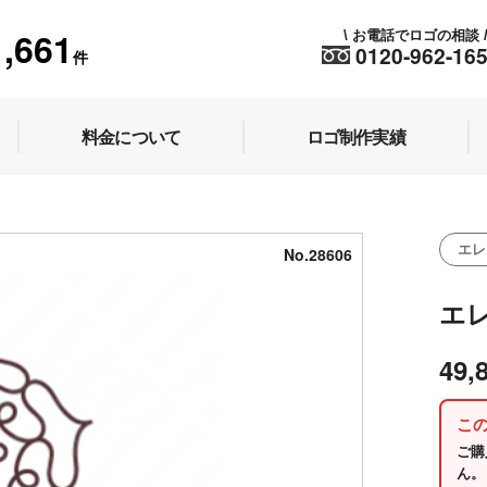
1,661
お電話でロゴの相談
\
0120-962-16
件
料金について
ロゴ制作実績
エレ
No.28606
エ
49,
こ
ご購
ん。