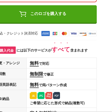
このロゴを購入する
込・クレジット決済対応
すべて
購入代金
には以下のサービスが
含まれます
無料
更・アレンジ
で対応
無制限
回数
で修正
無料
語英語表記
で両パターン作成
タ納品
ご希望に応じた形式で納品(複数可)