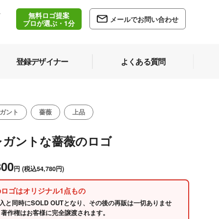
無料ロゴ提案
/
メールでお問い合わせ
5
プロが選ぶ・1分
登録デザイナー
よくある質問
ガント
薔薇
上品
レガントな薔薇のロゴ
800
円
(税込54,780円)
のロゴはオリジナル1点もの
入と同時にSOLD OUTとなり、その後の再販は一切ありませ
 著作権はお客様に完全譲渡されます。