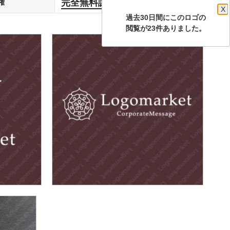
完全無料譲渡
権
します
X
過去30日間にこのロゴの
閲覧が23件ありました。