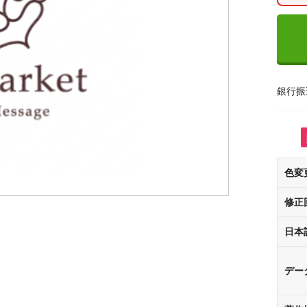
銀行振
色変
修正
日本
デー