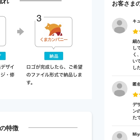
流れ
お客さま
キ
細
し
く
い
し
匿
デ
ン
た
の特徴
Miy