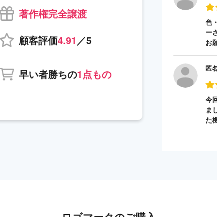
著作権完全譲渡
色
ー
顧客評価
4.91
／5
お
匿
早い者勝ちの
1点もの
今
ま
た
ロゴマークのご購入