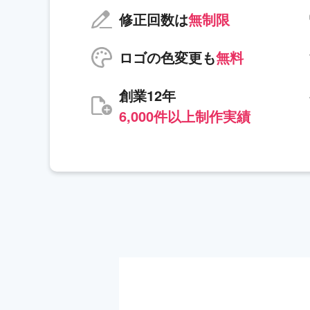
修正回数は
無制限
ロゴの色変更も
無料
創業12年
6,000件以上制作実績