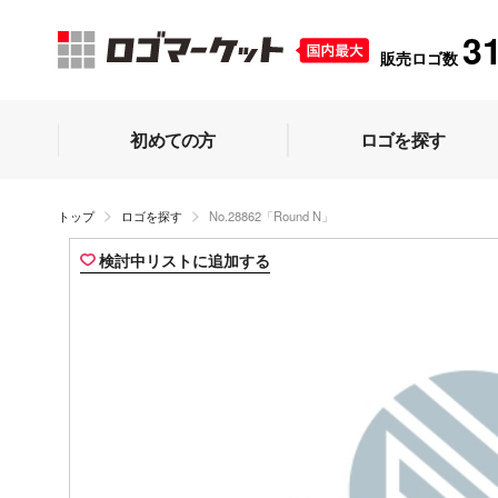
3
販売ロゴ数
初めての方
ロゴを探す
トップ
ロゴを探す
No.28862「Round N」
検討中リストに追加する