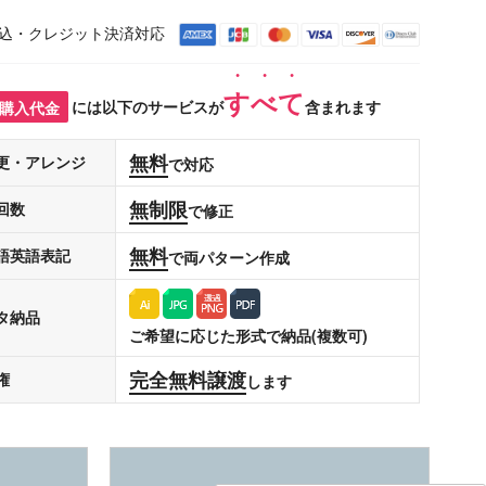
込・クレジット決済対応
すべて
購入代金
には以下のサービスが
含まれます
無料
更・アレンジ
で対応
無制限
回数
で修正
無料
語英語表記
で両パターン作成
タ納品
ご希望に応じた形式で納品(複数可)
完全無料譲渡
権
します