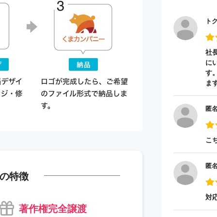
ト
社
に
す
ま
匿
こ
匿
の特徴
対
著作権完全譲渡