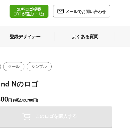
無料ロゴ提案
/
メールでお問い合わせ
5
プロが選ぶ・1分
登録デザイナー
よくある質問
クール
シンプル
und Nのロゴ
800
円
(税込43,780円)
このロゴを購入する