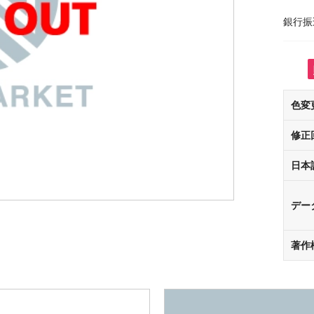
銀行振
色変
修正
日本
デー
著作