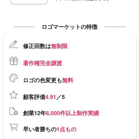
ロゴマーケットの特徴
修正回数は
無制限
著作権完全譲渡
ロゴの色変更も
無料
顧客評価
4.91
／5
創業12年
6,000件以上制作実績
早い者勝ちの
1点もの