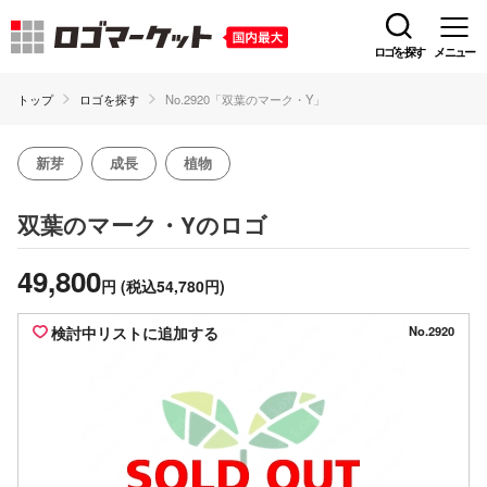
ロゴを探す
メニュー
トップ
ロゴを探す
No.2920「双葉のマーク・Y」
新芽
成長
植物
のロゴ
双葉のマーク・Y
49,800
円
(税込54,780円)
検討中リストに追加する
No.2920