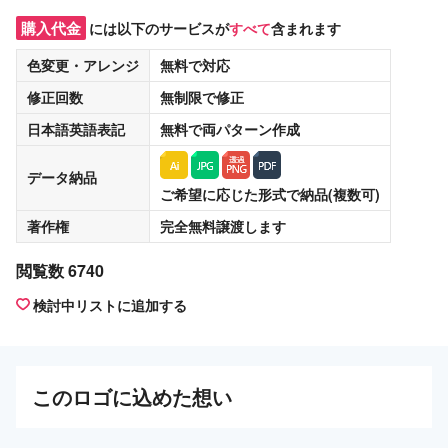
購入代金
には以下のサービスが
すべて
含まれます
色変更・アレンジ
無料
で対応
修正回数
無制限
で修正
日本語英語表記
無料
で両パターン作成
データ納品
ご希望に応じた形式で納品(複数可)
著作権
完全無料譲渡
します
閲覧数 6740
検討中リストに追加する
この
ロゴ
に込めた想い