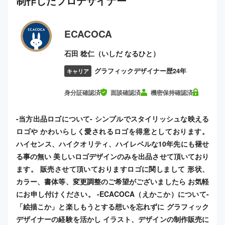
制作した
プロ
デザイナー
ECACOCA
石田 稔仁（いしだ なるひと）
グラフィックデザイナー歴24年
キャリア
身分証確認済
面談確認済
機密保持確認済
-当方出品ロゴについて- シンプルでスタイリッシュな映える
ロゴや かわいらしく愛されるロゴを得意としております。
ハイセンス、ハイクオリティ、ハイレベルな10年先にも褪せ
る事の無い 美しいロゴデザインのみを出品させて頂いており
ます。 販売させて頂いておりますロゴに関しまして 形状、
カラー、書体等、変更調整のご希望がございましたら お気軽
にお申し付けください。 -ECACOCA（えかこか）について-
「絵描こか」と楽しもうとする想いを忘れずに グラフィック
デザイナーの経験を活かし イラスト、デザインの制作販売に