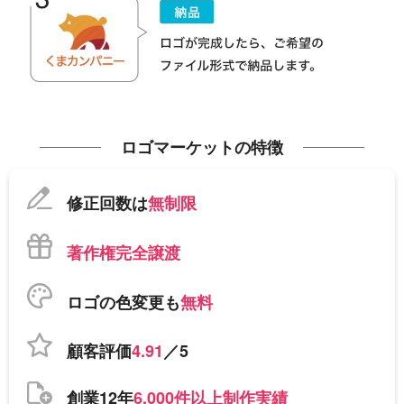
ロゴマーケットの特徴
修正回数は
無制限
著作権完全譲渡
ロゴの色変更も
無料
顧客評価
4.91
／5
創業12年
6,000件以上制作実績