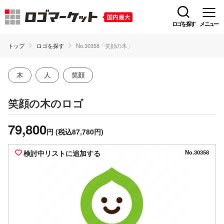
ロゴを探す
メニュー
トップ
ロゴを探す
No.30358「笑顔の木」
木
人
笑顔
のロゴ
笑顔の木
79,800
円
(税込87,780円)
検討中リストに追加する
No.30358