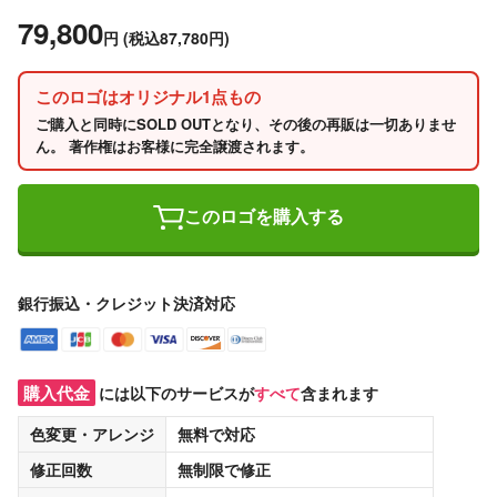
79,800
円
(税込87,780円)
このロゴはオリジナル1点もの
ご購入と同時にSOLD OUTとなり、その後の再販は一切ありませ
ん。 著作権はお客様に完全譲渡されます。
このロゴを購入する
銀行振込・クレジット決済対応
購入代金
には以下のサービスが
すべて
含まれます
色変更・アレンジ
無料
で対応
修正回数
無制限
で修正