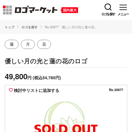
ロゴを探す
メニュー
トップ
ロゴを探す
No.30877「優しい月の光と蓮の花」
蓮
月
花
のロゴ
優しい月の光と蓮の花
49,800
円
(税込54,780円)
検討中リストに追加する
No.30877