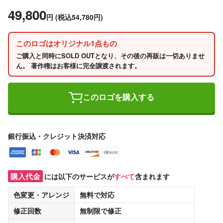
49,800
円
(税込54,780円)
このロゴはオリジナル1点もの
ご購入と同時にSOLD OUTとなり、その後の再販は一切ありませ
ん。 著作権はお客様に完全譲渡されます。
このロゴを購入する
銀行振込・クレジット決済対応
購入代金
には以下のサービスが
すべて
含まれます
色変更・アレンジ
無料
で対応
修正回数
無制限
で修正