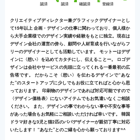
認済
認済
確認済
登録済
クリエイティブディレクター兼グラフィックデザイナーとし
て15年以上 企画・デザインの仕事に関わっており、個人様か
ら大手企業様でのデザイン実績や経験をもとに独立。現在は
デザイン会社の運営の傍ら、顧問や人材育成を行いながらフ
リーのデザイナーとしても活動しています。 モットーはデザ
インに〈想い〉を込めてカタチにし、伝えることー。 ロゴデ
ザインは会社やサービスの先頭に立ってくれる一番最初の広
告塔です。 だからこそ〈想い〉を伝わるデザインで“あな
た”のスタートアップに少しでもお役に立てればと心から思
っております。 印刷物のデザインであれば対応可能ですので
〈デザイン価格表〉にないアイテムでもお気遣いなくご相談
ください。 また、デザインの事でわからない事や不安な事等
があった場合もお気軽にご相談いただければ幸いです。 韓国
ドラマ好きな3児と猫2匹のパパデザイナーが親切丁寧に対応
いたします！ “あなた”とのご縁を心から願っております^^