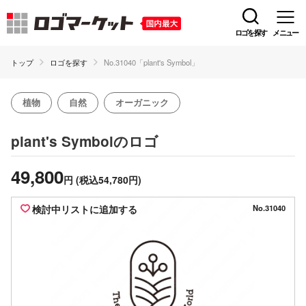
ロゴを探す
メニュー
トップ
ロゴを探す
No.31040「plant's Symbol」
植物
自然
オーガニック
のロゴ
plant's Symbol
49,800
円
(税込54,780円)
検討中リストに追加する
No.31040