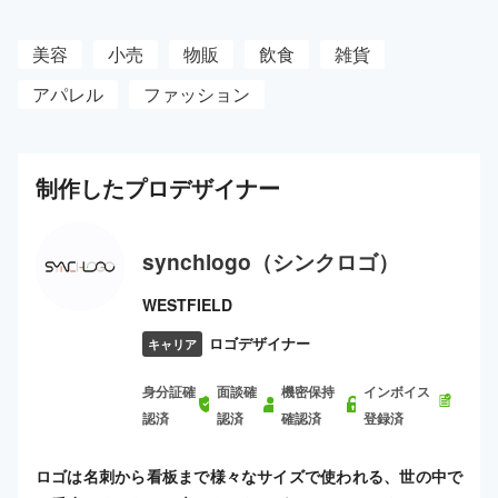
美容
小売
物販
飲食
雑貨
アパレル
ファッション
制作した
プロ
デザイナー
synchlogo（シンクロゴ）
WESTFIELD
ロゴデザイナー
キャリア
身分証確
面談確
機密保持
インボイス
認済
認済
確認済
登録済
ロゴは名刺から看板まで様々なサイズで使われる、世の中で