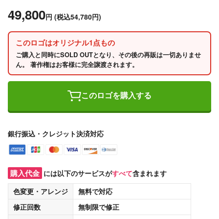
49,800
円
(税込54,780円)
このロゴはオリジナル1点もの
ご購入と同時にSOLD OUTとなり、その後の再販は一切ありませ
ん。 著作権はお客様に完全譲渡されます。
このロゴを購入する
銀行振込・クレジット決済対応
購入代金
には以下のサービスが
すべて
含まれます
色変更・アレンジ
無料
で対応
修正回数
無制限
で修正