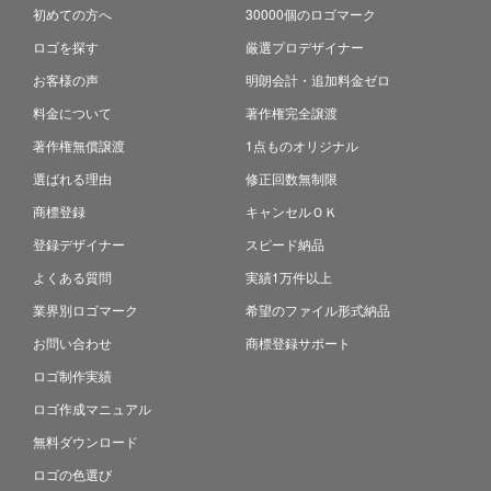
初めての方へ
30000個のロゴマーク
ロゴを探す
厳選プロデザイナー
お客様の声
明朗会計・追加料金ゼロ
料金について
著作権完全譲渡
著作権無償譲渡
1点ものオリジナル
選ばれる理由
修正回数無制限
商標登録
キャンセルＯＫ
登録デザイナー
スピード納品
よくある質問
実績1万件以上
業界別ロゴマーク
希望のファイル形式納品
お問い合わせ
商標登録サポート
ロゴ制作実績
ロゴ作成マニュアル
無料ダウンロード
ロゴの色選び