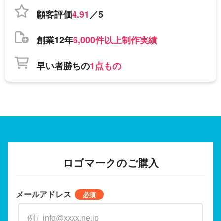
顧客評価
4.91
／5
創業12年
6,000件以上制作実績
早い者勝ちの
1点もの
ロゴマークのご購入
メールアドレス