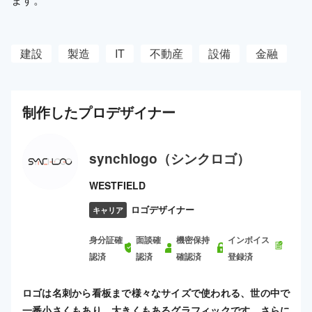
建設
製造
IT
不動産
設備
金融
制作した
プロ
デザイナー
synchlogo（シンクロゴ）
WESTFIELD
ロゴデザイナー
キャリア
身分証確
面談確
機密保持
インボイス
認済
認済
確認済
登録済
ロゴは名刺から看板まで様々なサイズで使われる、世の中で
一番小さくもあり、大きくもあるグラフィックです。さらに