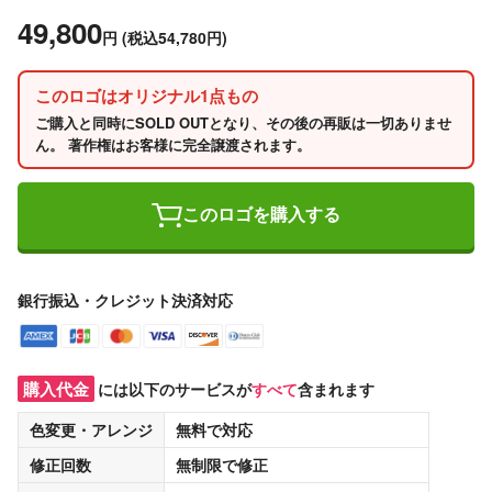
49,800
円
(税込54,780円)
このロゴはオリジナル1点もの
ご購入と同時にSOLD OUTとなり、その後の再販は一切ありませ
ん。 著作権はお客様に完全譲渡されます。
このロゴを購入する
銀行振込・クレジット決済対応
購入代金
には以下のサービスが
すべて
含まれます
色変更・アレンジ
無料
で対応
修正回数
無制限
で修正