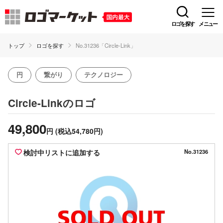
ロゴを探す
メニュー
トップ
ロゴを探す
No.31236「Circle-Link」
円
繋がり
テクノロジー
のロゴ
Circle-Link
49,800
円
(税込54,780円)
検討中リストに追加する
No.31236