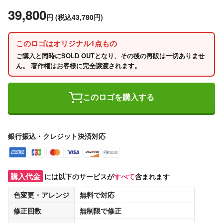
39,800
円
(税込43,780円)
このロゴはオリジナル1点もの
ご購入と同時にSOLD OUTとなり、その後の再販は一切ありませ
ん。 著作権はお客様に完全譲渡されます。
このロゴを購入する
銀行振込・クレジット決済対応
購入代金
には以下のサービスが
すべて
含まれます
色変更・アレンジ
無料
で対応
修正回数
無制限
で修正