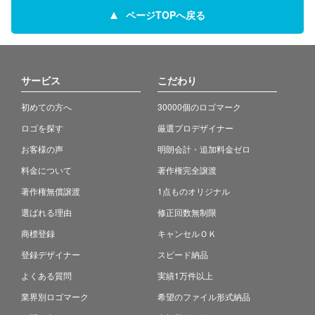
ページTOPへ戻る
サービス
こだわり
初めての方へ
30000個のロゴマーク
ロゴを探す
厳選プロデザイナー
お客様の声
明朗会計・追加料金ゼロ
料金について
著作権完全譲渡
著作権無償譲渡
1点ものオリジナル
選ばれる理由
修正回数無制限
商標登録
キャンセルＯＫ
登録デザイナー
スピード納品
よくある質問
実績1万件以上
業界別ロゴマーク
希望のファイル形式納品