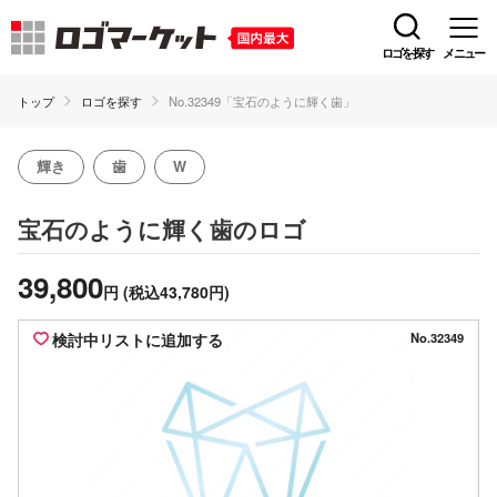
ロゴを探す
メニュー
トップ
ロゴを探す
No.32349「宝石のように輝く歯」
輝き
歯
W
のロゴ
宝石のように輝く歯
39,800
円
(税込43,780円)
検討中リストに追加する
No.32349