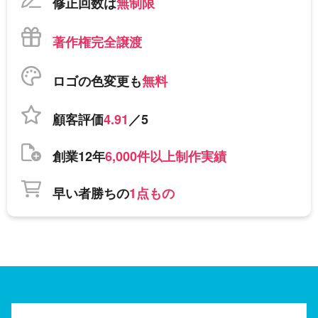
修正回数は
無制限
著作権完全譲渡
ロゴの色変更も
無料
顧客評価
4.91
／5
創業12年
6,000件以上制作実績
早い者勝ちの
1点もの