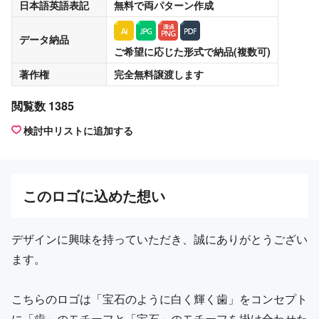
日本語英語表記
無料
で両パターン作成
データ納品
ご希望に応じた形式で納品(複数可)
著作権
完全無料譲渡
します
閲覧数 1385
検討中リストに追加する
この
ロゴ
に込めた想い
デザインに興味を持っていただき、誠にありがとうござい
ます。
こちらのロゴは「宝石のように白く輝く歯」をコンセプト
に「歯」のモチーフと「宝石」のモチーフを掛け合わせた