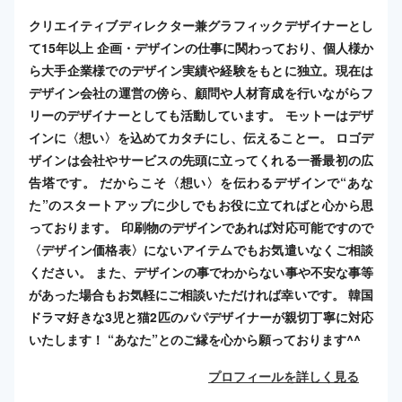
クリエイティブディレクター兼グラフィックデザイナーとし
て15年以上 企画・デザインの仕事に関わっており、個人様か
ら大手企業様でのデザイン実績や経験をもとに独立。現在は
デザイン会社の運営の傍ら、顧問や人材育成を行いながらフ
リーのデザイナーとしても活動しています。 モットーはデザ
インに〈想い〉を込めてカタチにし、伝えることー。 ロゴデ
ザインは会社やサービスの先頭に立ってくれる一番最初の広
告塔です。 だからこそ〈想い〉を伝わるデザインで“あな
た”のスタートアップに少しでもお役に立てればと心から思
っております。 印刷物のデザインであれば対応可能ですので
〈デザイン価格表〉にないアイテムでもお気遣いなくご相談
ください。 また、デザインの事でわからない事や不安な事等
があった場合もお気軽にご相談いただければ幸いです。 韓国
ドラマ好きな3児と猫2匹のパパデザイナーが親切丁寧に対応
いたします！ “あなた”とのご縁を心から願っております^^
プロフィールを詳しく見る