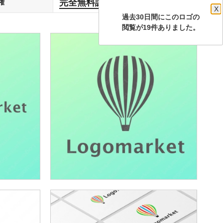
完全無料譲渡
権
します
X
過去30日間にこのロゴの
閲覧が19件ありました。