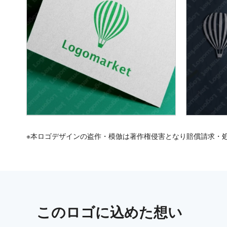
※本ロゴデザインの盗作・模倣は著作権侵害となり賠償請求・
この
ロゴ
に込めた想い