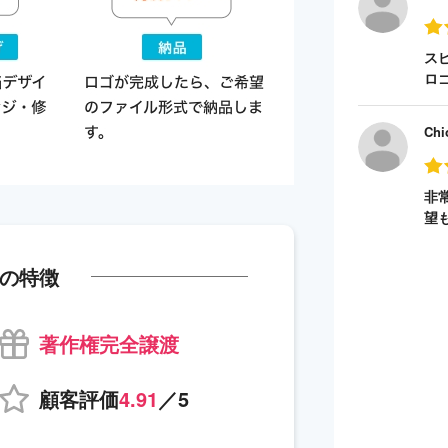
ス
ロ
Chi
非
望
の特徴
著作権完全譲渡
顧客評価
4.91
／5