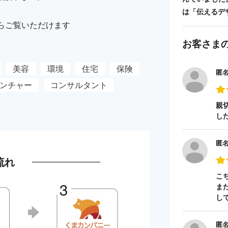
は「伝えるデ
らからご覧いただけます
お客さま
美容
環境
住宅
保険
匿
ンチャー
コンサルタント
親
し
匿
流れ
こ
ま
し
匿