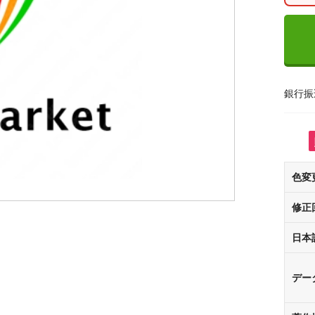
銀行振
色変
修正
日本
デー