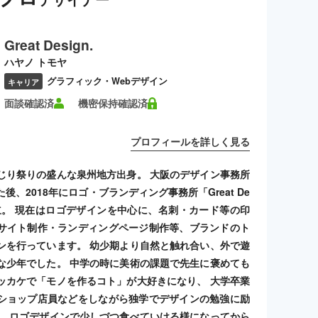
Great Design.
ハヤノ トモヤ
グラフィック・Webデザイン
キャリア
面談確認済
機密保持確認済
プロフィールを詳しく見る
じり祭りの盛んな泉州地方出身。 大阪のデザイン事務所
後、2018年にロゴ・ブランディング事務所「Great De
を設立。 現在はロゴデザインを中心に、名刺・カード等の印
サイト制作・ランディングページ制作等、ブランドのト
ンを行っています。 幼少期より自然と触れ合い、外で遊
な少年でした。 中学の時に美術の課題で先生に褒めても
ッカケで「モノを作るコト」が大好きになり、 大学卒業
ショップ店員などをしながら独学でデザインの勉強に励
。 ロゴデザインで少しづつ食べていける様になってから