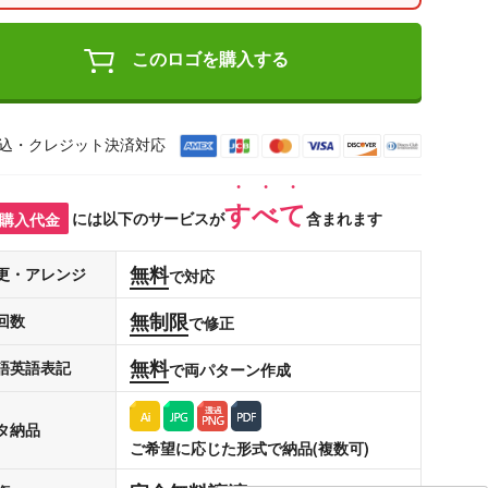
このロゴを購入する
込・クレジット決済対応
すべて
購入代金
には以下のサービスが
含まれます
無料
更・アレンジ
で対応
無制限
回数
で修正
無料
語英語表記
で両パターン作成
タ納品
ご希望に応じた形式で納品(複数可)