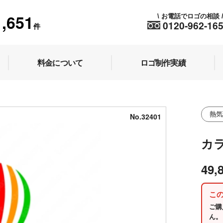
1,651
お電話でロゴの相談
\
0120-962-16
件
料金について
ロゴ制作実績
熱気
No.32401
カ
49,
こ
ご購
ん。