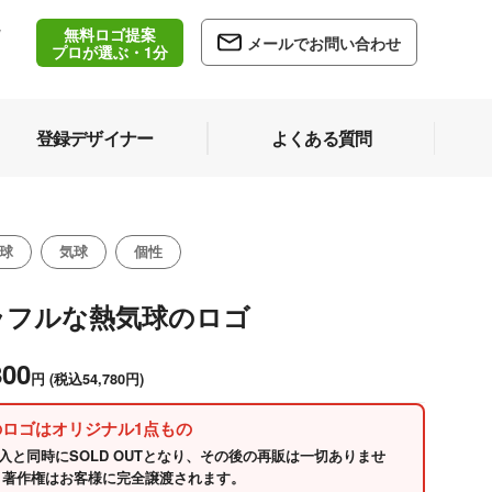
無料ロゴ提案
/
メールでお問い合わせ
5
プロが選ぶ・1分
登録デザイナー
よくある質問
球
気球
個性
ラフルな熱気球のロゴ
800
円
(税込54,780円)
のロゴはオリジナル1点もの
入と同時にSOLD OUTとなり、その後の再販は一切ありませ
 著作権はお客様に完全譲渡されます。