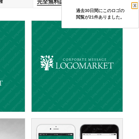
完全無料譲渡
権
します
X
過去30日間にこのロゴの
閲覧が21件ありました。