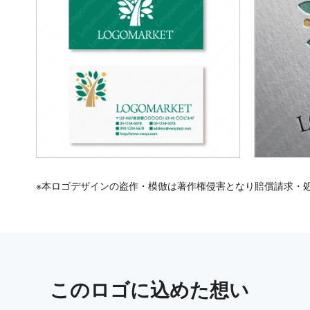
※本ロゴデザインの盗作・模倣は著作権侵害となり賠償請求・
この
ロゴ
に込めた想い