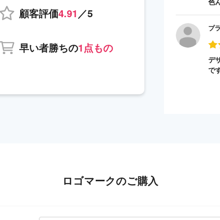
色
顧客評価
4.91
／5
プ
早い者勝ちの
1点もの
デ
で
ロゴマークのご購入