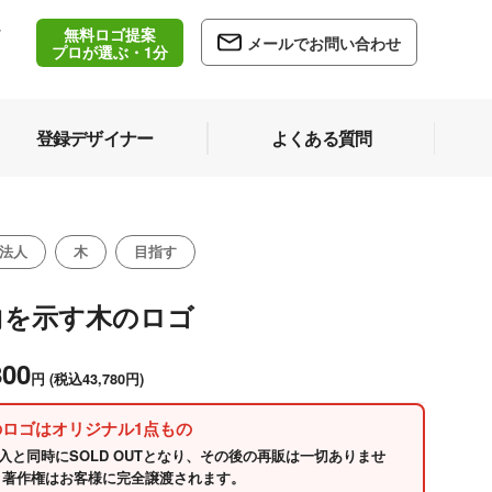
無料ロゴ提案
/
メールでお問い合わせ
5
プロが選ぶ・1分
登録デザイナー
よくある質問
法人
木
目指す
向を示す木のロゴ
800
円
(税込43,780円)
のロゴはオリジナル1点もの
入と同時にSOLD OUTとなり、その後の再販は一切ありませ
 著作権はお客様に完全譲渡されます。