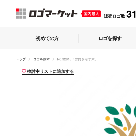
3
販売ロゴ数
初めての方
ロゴを探す
トップ
ロゴを探す
No.32815「方向を示す木」
検討中リストに追加する