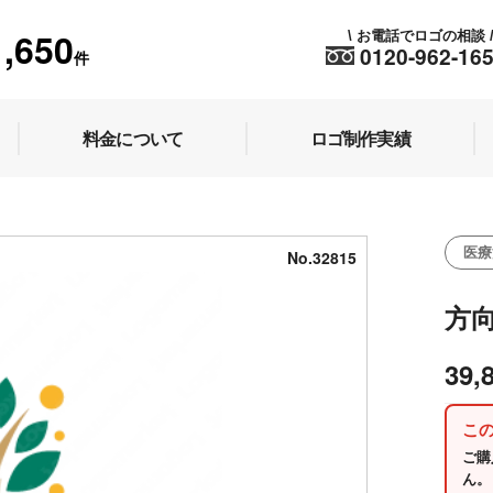
1,650
お電話でロゴの相談
\
0120-962-16
件
料金について
ロゴ制作実績
医療
No.32815
方
39,
こ
ご購
ん。