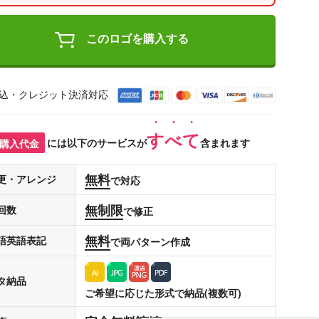
このロゴを購入する
込・クレジット決済対応
すべて
購入代金
には以下のサービスが
含まれます
無料
更・アレンジ
で対応
無制限
回数
で修正
無料
語英語表記
で両パターン作成
タ納品
ご希望に応じた形式で納品(複数可)