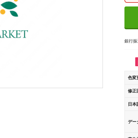
銀行振
色変
修正
日本
デー