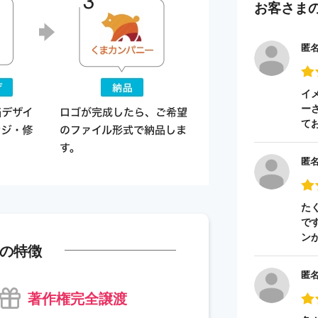
お客さま
匿
イ
ー
て
匿
た
で
ン
の特徴
匿
著作権完全譲渡