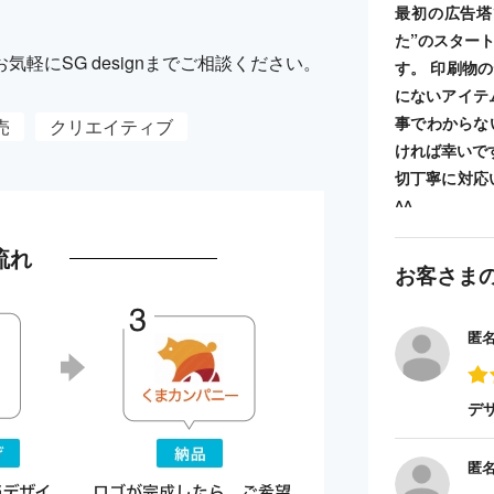
最初の広告塔
た”のスター
軽にSG designまでご相談ください。
す。 印刷物
にないアイテ
事でわからな
売
クリエイティブ
ければ幸いで
切丁寧に対応
^^
流れ
お客さま
匿
デ
匿