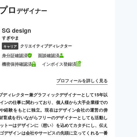
プロ
デザイナー
SG design
すぎやま
クリエイティブディレクター
キャリア
身分証確認済
面談確認済
機密保持確認済
インボイス登録済
プロフィールを詳しく見る
ブディレクター兼グラフィックデザイナーとして15年以
ザインの仕事に関わっており、個人様から大手企業様での
や経験をもとに独立。現在はデザイン会社の運営の傍
材育成を行いながらフリーのデザイナーとしても活動し
モットーはデザインに〈想い〉を込めてカタチにし、伝え
ロゴデザインは会社やサービスの先頭に立ってくれる一番