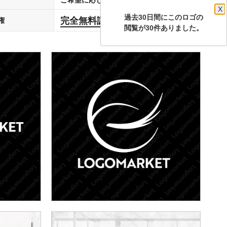
X
過去30日間にこのロゴの
完全無料譲渡
権
します
閲覧が30件ありました。