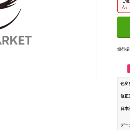
ご購
ん。
銀行振
色変
修正
日本
デー