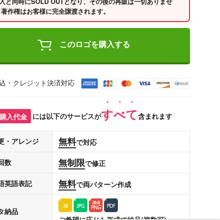
入と同時にSOLD OUTとなり、その後の再販は一切ありませ
 著作権はお客様に完全譲渡されます。
このロゴを購入する
込・クレジット決済対応
すべて
購入代金
には以下のサービスが
含まれます
無料
更・アレンジ
で対応
無制限
回数
で修正
無料
語英語表記
で両パターン作成
タ納品
ご希望に応じた形式で納品(複数可)