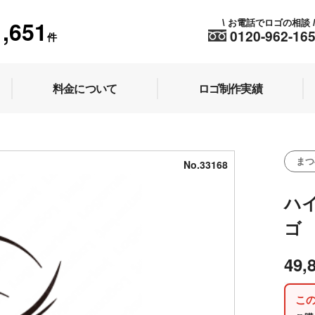
1,651
お電話でロゴの相談
\
0120-962-16
件
料金について
ロゴ制作実績
まつ
No.33168
ハ
ゴ
49,
こ