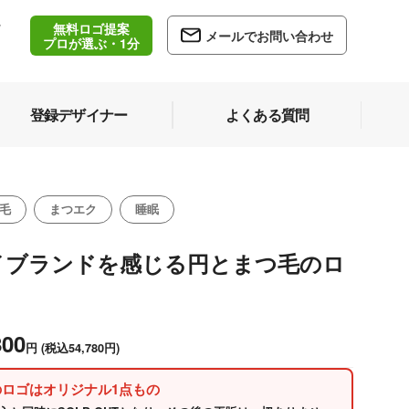
無料ロゴ提案
/
メールでお問い合わせ
5
プロが選ぶ・1分
登録デザイナー
よくある質問
毛
まつエク
睡眠
イブランドを感じる円とまつ毛のロ
800
円
(税込54,780円)
のロゴはオリジナル1点もの