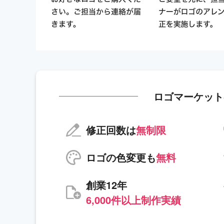
ロゴマーケット
修正回数は
無制限
ロゴの色変更も
無料
創業12年
6,000件以上制作実績