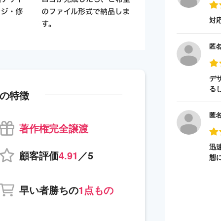
対
匿
デ
る
の特徴
匿
著作権完全譲渡
迅
顧客評価
4.91
／5
態
早い者勝ちの
1点もの