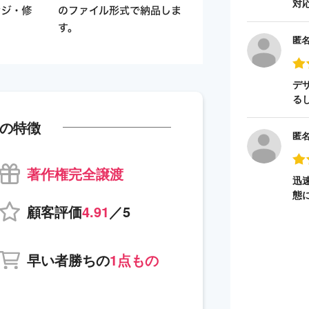
対
匿
デ
る
の特徴
匿
著作権完全譲渡
迅
態
顧客評価
4.91
／5
早い者勝ちの
1点もの