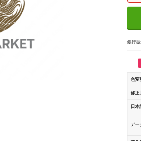
銀行振
色変
修正
日本
デー