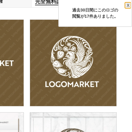
完全無料譲渡
権
します
X
過去30日間にこのロゴの
閲覧が17件ありました。