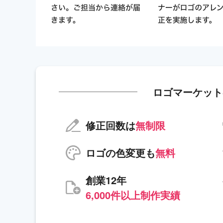
ロゴマーケット
修正回数は
無制限
ロゴの色変更も
無料
創業12年
6,000件以上制作実績