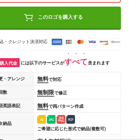
このロゴを購入する
込・クレジット決済対応
すべて
購入代金
には以下のサービスが
含まれます
無料
更・アレンジ
で対応
無制限
回数
で修正
無料
語英語表記
で両パターン作成
タ納品
ご希望に応じた形式で納品(複数可)