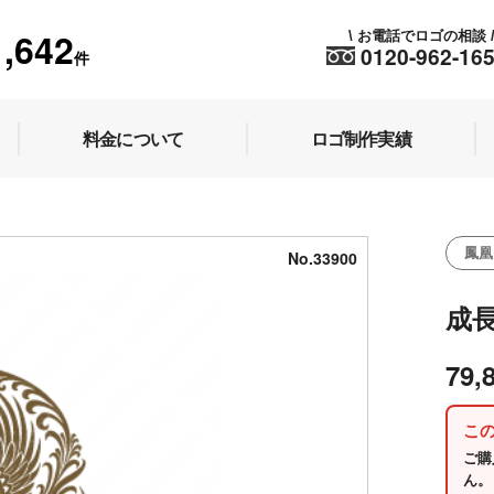
1,642
お電話でロゴの相談
\
0120-962-16
件
料金について
ロゴ制作実績
鳳凰
No.33900
成
79,
こ
ご購
ん。