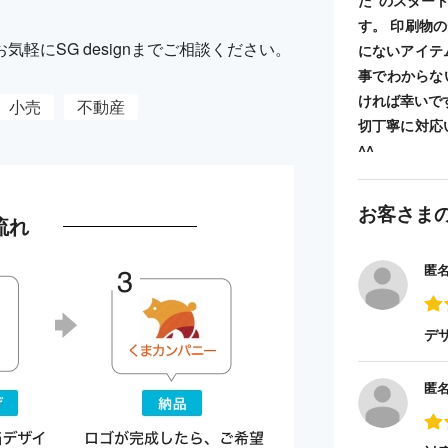
た”のスター
す。 印刷物
軽にSG designまでご相談ください。
にないアイテ
事でわからな
ければ幸いで
小売
不動産
切丁寧に対応
^^
お客さま
流れ
匿
デ
匿