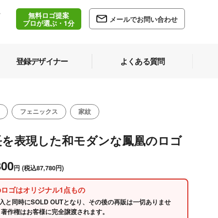
無料ロゴ提案
/
メールでお問い合わせ
5
プロが選ぶ・1分
登録デザイナー
よくある質問
フェニックス
家紋
長を表現した和モダンな鳳凰のロゴ
800
円
(税込87,780円)
のロゴはオリジナル1点もの
入と同時にSOLD OUTとなり、その後の再販は一切ありませ
 著作権はお客様に完全譲渡されます。