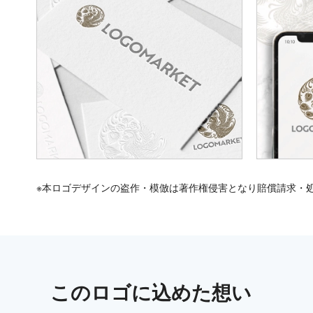
※本ロゴデザインの盗作・模倣は著作権侵害となり賠償請求・
この
ロゴ
に込めた想い