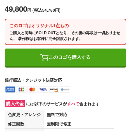
49,800
円
(税込54,780円)
このロゴはオリジナル1点もの
ご購入と同時にSOLD OUTとなり、その後の再販は一切ありませ
ん。 著作権はお客様に完全譲渡されます。
このロゴを購入する
銀行振込・クレジット決済対応
購入代金
には以下のサービスが
すべて
含まれます
色変更・アレンジ
無料
で対応
修正回数
無制限
で修正