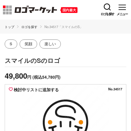
ロゴを探す
メニュー
トップ
ロゴを探す
No.34517「スマイルのS」
S
笑顔
楽しい
のロゴ
スマイルのS
49,800
円
(税込54,780円)
検討中リストに追加する
No.34517