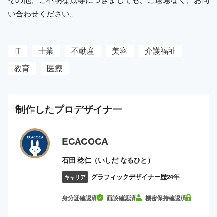
い合わせください。
IT
士業
不動産
美容
介護福祉
教育
医療
制作した
プロ
デザイナー
ECACOCA
石田 稔仁（いしだ なるひと）
グラフィックデザイナー歴24年
キャリア
身分証確認済
面談確認済
機密保持確認済