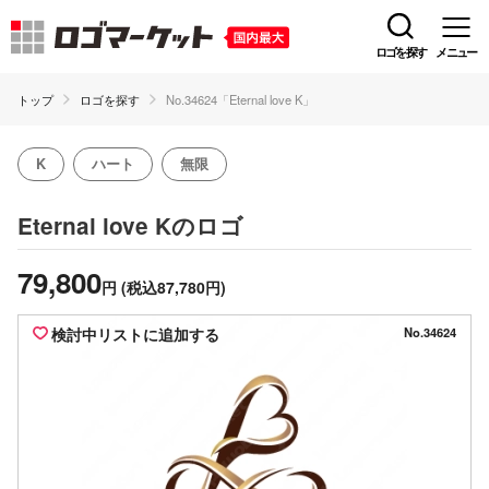
ロゴを探す
メニュー
トップ
ロゴを探す
No.34624「Eternal love K」
K
ハート
無限
のロゴ
Eternal love K
79,800
円
(税込87,780円)
検討中リストに追加する
No.34624