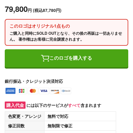
79,800
円
(税込87,780円)
このロゴはオリジナル1点もの
ご購入と同時にSOLD OUTとなり、その後の再販は一切ありませ
ん。 著作権はお客様に完全譲渡されます。
このロゴを購入する
銀行振込・クレジット決済対応
購入代金
には以下のサービスが
すべて
含まれます
色変更・アレンジ
無料
で対応
修正回数
無制限
で修正