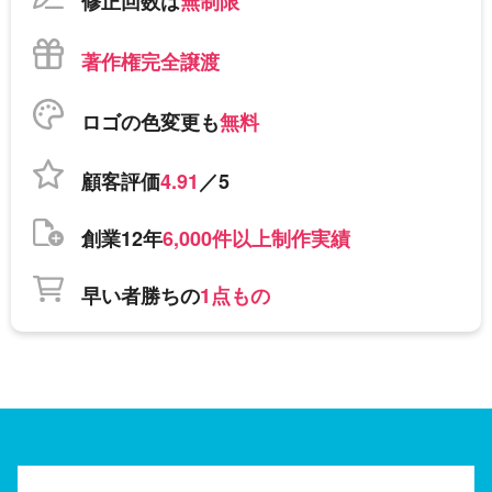
修正回数は
無制限
著作権完全譲渡
ロゴの色変更も
無料
顧客評価
4.91
／5
創業12年
6,000件以上制作実績
早い者勝ちの
1点もの