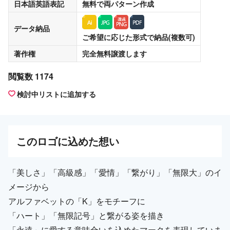
日本語英語表記
無料
で両パターン作成
データ納品
ご希望に応じた形式で納品(複数可)
著作権
完全無料譲渡
します
閲覧数 1174
検討中リストに追加する
この
ロゴ
に込めた想い
「美しさ」「高級感」「愛情」「繋がり」「無限大」のイ
メージから
アルファベットの「K」をモチーフに
「ハート」「無限記号」と繋がる姿を描き
「永遠」に愛する意味合いを込めたマークを表現していま