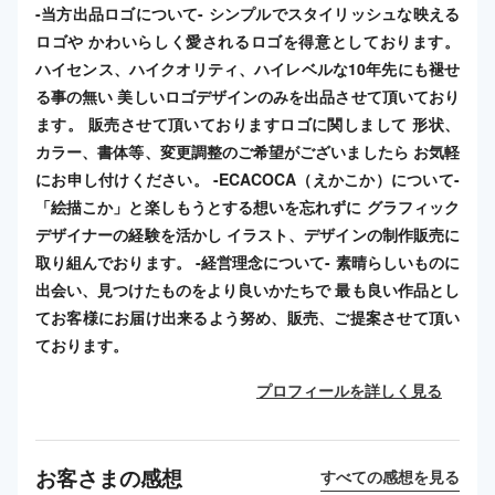
-当方出品ロゴについて- シンプルでスタイリッシュな映える
ロゴや かわいらしく愛されるロゴを得意としております。
ハイセンス、ハイクオリティ、ハイレベルな10年先にも褪せ
る事の無い 美しいロゴデザインのみを出品させて頂いており
ます。 販売させて頂いておりますロゴに関しまして 形状、
カラー、書体等、変更調整のご希望がございましたら お気軽
にお申し付けください。 -ECACOCA（えかこか）について-
「絵描こか」と楽しもうとする想いを忘れずに グラフィック
デザイナーの経験を活かし イラスト、デザインの制作販売に
取り組んでおります。 -経営理念について- 素晴らしいものに
出会い、見つけたものをより良いかたちで 最も良い作品とし
てお客様にお届け出来るよう努め、販売、ご提案させて頂い
ております。
プロフィールを詳しく見る
お客さまの感想
すべての感想を見る