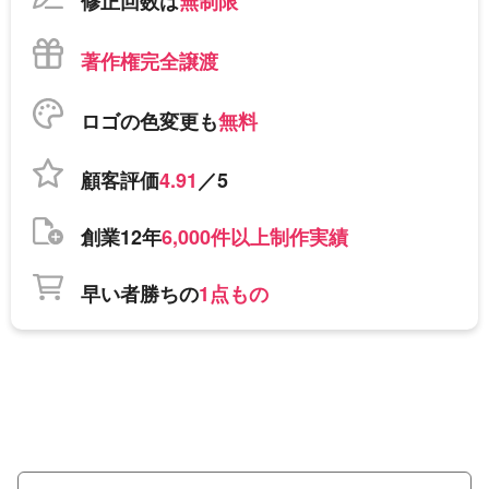
修正回数は
無制限
著作権完全譲渡
ロゴの色変更も
無料
顧客評価
4.91
／5
創業12年
6,000件以上制作実績
早い者勝ちの
1点もの