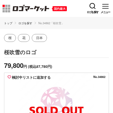
ロゴを探す
メニュー
トップ
ロゴを探す
No.34862「桜吹雪」
桜
花
日本
のロゴ
桜吹雪
79,800
円
(税込87,780円)
検討中リストに追加する
No.34862