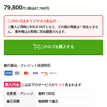
79,800
円
(税込87,780円)
このロゴはオリジナル1点もの
ご購入と同時にSOLD OUTとなり、その後の再販は一切ありませ
ん。 著作権はお客様に完全譲渡されます。
このロゴを購入する
銀行振込・クレジット決済対応
購入代金
には以下のサービスが
すべて
含まれます
色変更・アレンジ
無料
で対応
修正回数
無制限
で修正