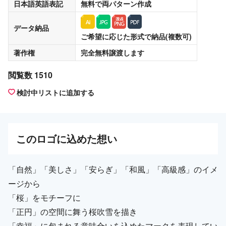
日本語英語表記
無料
で両パターン作成
データ納品
ご希望に応じた形式で納品(複数可)
著作権
完全無料譲渡
します
閲覧数 1510
検討中リストに追加する
この
ロゴ
に込めた想い
「自然」「美しさ」「安らぎ」「和風」「高級感」のイメ
ージから
「桜」をモチーフに
「正円」の空間に舞う桜吹雪を描き
「幸福」に包まれる意味合いを込めたマークを表現してい