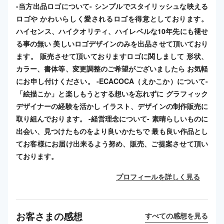
-当方出品ロゴについて- シンプルでスタイリッシュな映える
ロゴや かわいらしく愛されるロゴを得意としております。
ハイセンス、ハイクオリティ、ハイレベルな10年先にも褪せ
る事の無い 美しいロゴデザインのみを出品させて頂いており
ます。 販売させて頂いておりますロゴに関しまして 形状、
カラー、書体等、変更調整のご希望がございましたら お気軽
にお申し付けください。 -ECACOCA（えかこか）について-
「絵描こか」と楽しもうとする想いを忘れずに グラフィック
デザイナーの経験を活かし イラスト、デザインの制作販売に
取り組んでおります。 -経営理念について- 素晴らしいものに
出会い、見つけたものをより良いかたちで 最も良い作品とし
てお客様にお届け出来るよう努め、販売、ご提案させて頂い
ております。
プロフィールを詳しく見る
お客さまの感想
すべての感想を見る