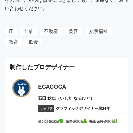
い合わせください。
IT
士業
不動産
美容
介護福祉
教育
飲食
制作した
プロ
デザイナー
ECACOCA
石田 稔仁（いしだ なるひと）
グラフィックデザイナー歴24年
キャリア
身分証確認済
面談確認済
機密保持確認済