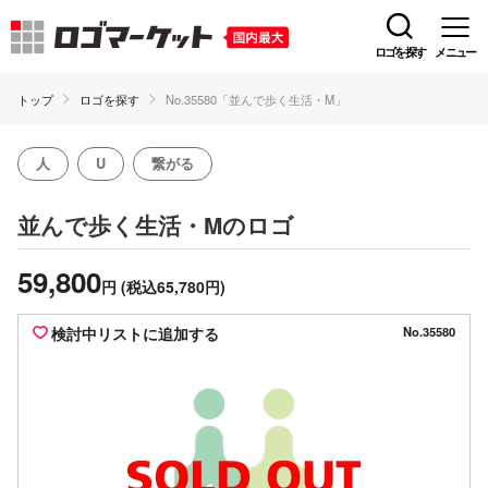
ロゴを探す
メニュー
トップ
ロゴを探す
No.35580「並んで歩く生活・M」
人
U
繋がる
のロゴ
並んで歩く生活・M
59,800
円
(税込65,780円)
検討中リストに追加する
No.35580