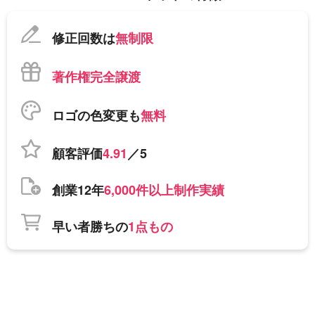
修正回数は
無制限
著作権完全譲渡
ロゴの色変更も
無料
顧客評価
4.91
／5
創業12年
6,000件以上制作実績
早い者勝ちの
1点もの