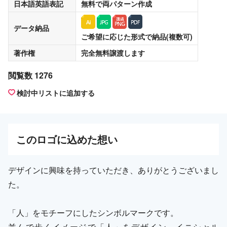
日本語英語表記
無料
で両パターン作成
データ納品
ご希望に応じた形式で納品(複数可)
著作権
完全無料譲渡
します
閲覧数 1276
検討中リストに追加する
この
ロゴ
に込めた想い
デザインに興味を持っていただき、ありがとうございまし
た。
「人」をモチーフにしたシンボルマークです。
並んで歩くイメージで「人」をデザイン。イニシャル