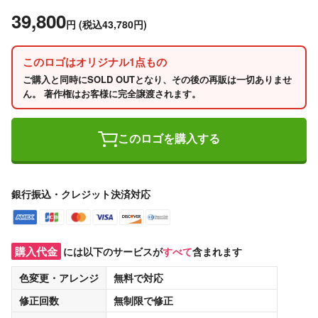
39,800
円
(税込43,780円)
このロゴはオリジナル1点もの
ご購入と同時にSOLD OUTとなり、その後の再販は一切ありませ
ん。 著作権はお客様に完全譲渡されます。
このロゴを購入する
銀行振込・クレジット決済対応
購入代金
には以下のサービスが
すべて
含まれます
色変更・アレンジ
無料
で対応
修正回数
無制限
で修正