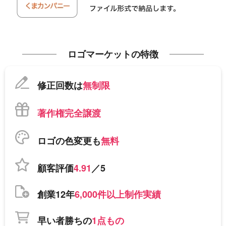
ロゴマーケットの特徴
修正回数は
無制限
著作権完全譲渡
ロゴの色変更も
無料
顧客評価
4.91
／5
創業12年
6,000件以上制作実績
早い者勝ちの
1点もの