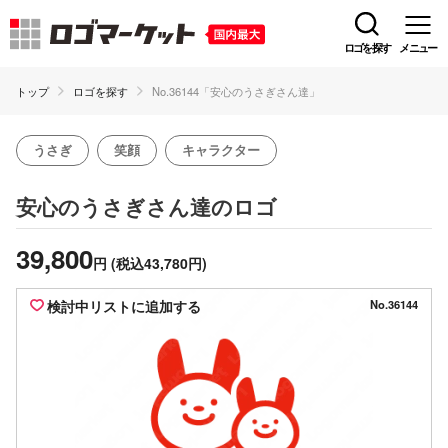
ロゴを探す
メニュー
トップ
ロゴを探す
No.36144「安心のうさぎさん達」
うさぎ
笑顔
キャラクター
のロゴ
安心のうさぎさん達
39,800
円
(税込43,780円)
検討中リストに追加する
No.36144