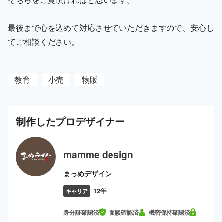
最後まで心を込めて対応させていただきますので、安心し
てご相談ください。
教育
小売
物販
制作した
プロ
デザイナー
mamme design
まっめデザイン
12年
キャリア
身分証確認済
面談確認済
機密保持確認済