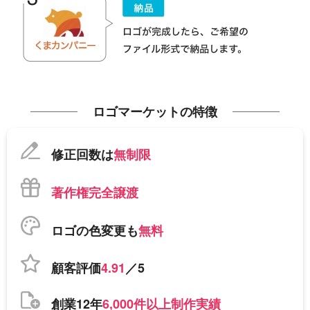
ロゴマーケットの特徴
修正回数は
無制限
著作権完全譲渡
ロゴの色変更も
無料
顧客評価
4.91
／5
創業12年
6,000件以上制作実績