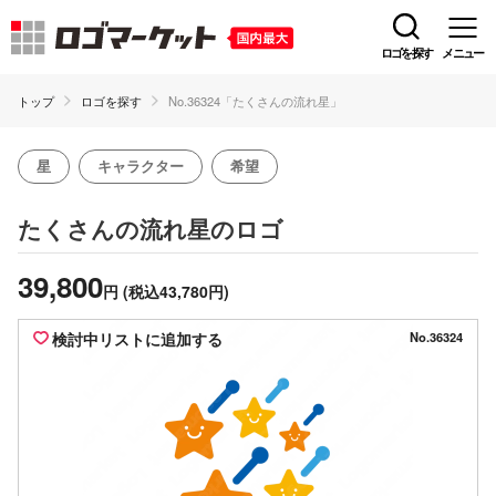
ロゴを探す
メニュー
トップ
ロゴを探す
No.36324「たくさんの流れ星」
星
キャラクター
希望
のロゴ
たくさんの流れ星
39,800
円
(税込43,780円)
検討中リストに追加する
No.36324