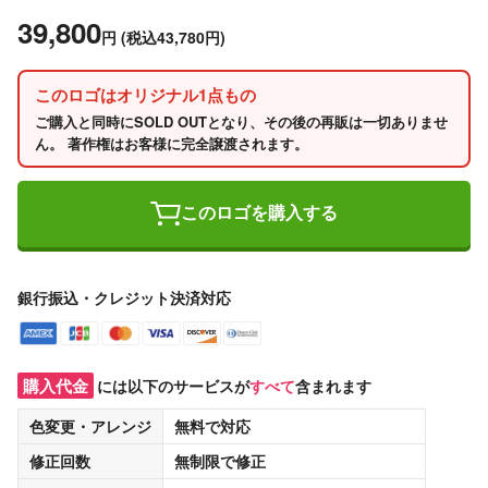
39,800
円
(税込43,780円)
このロゴはオリジナル1点もの
ご購入と同時にSOLD OUTとなり、その後の再販は一切ありませ
ん。 著作権はお客様に完全譲渡されます。
このロゴを購入する
銀行振込・クレジット決済対応
購入代金
には以下のサービスが
すべて
含まれます
色変更・アレンジ
無料
で対応
修正回数
無制限
で修正