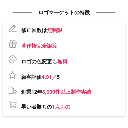
ロゴマーケットの特徴
修正回数は
無制限
著作権完全譲渡
ロゴの色変更も
無料
顧客評価
4.91
／5
創業12年
6,000件以上制作実績
早い者勝ちの
1点もの