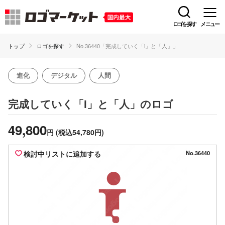
ロゴを探す
メニュー
トップ
ロゴを探す
No.36440「完成していく「i」と「人」」
進化
デジタル
人間
のロゴ
完成していく「i」と「人」
49,800
円
(税込54,780円)
検討中リストに追加する
No.36440