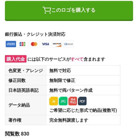
このロゴを購入する
銀行振込・クレジット決済対応
購入代金
には以下のサービスが
すべて
含まれます
色変更・アレンジ
無料
で対応
修正回数
無制限
で修正
日本語英語表記
無料
で両パターン作成
データ納品
ご希望に応じた形式で納品(複数可)
著作権
完全無料譲渡
します
閲覧数 830