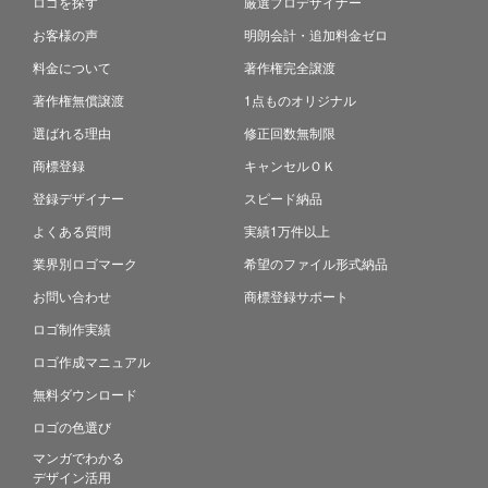
ロゴを探す
厳選プロデザイナー
お客様の声
明朗会計・追加料金ゼロ
料金について
著作権完全譲渡
著作権無償譲渡
1点ものオリジナル
選ばれる理由
修正回数無制限
商標登録
キャンセルＯＫ
登録デザイナー
スピード納品
よくある質問
実績1万件以上
業界別ロゴマーク
希望のファイル形式納品
お問い合わせ
商標登録サポート
ロゴ制作実績
ロゴ作成マニュアル
無料ダウンロード
ロゴの色選び
マンガでわかる
デザイン活用