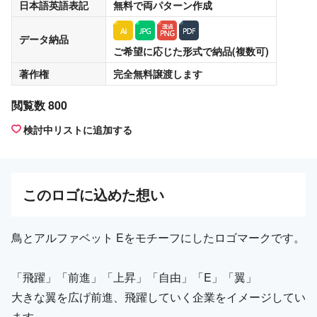
日本語英語表記
無料
で両パターン作成
データ納品
ご希望に応じた形式で納品(複数可)
著作権
完全無料譲渡
します
閲覧数 800
検討中リストに追加する
この
ロゴ
に込めた想い
鳥とアルファベット Eをモチーフにしたロゴマークです。
「飛躍」「前進」「上昇」「自由」「E」「翼」
大きな翼を広げ前進、飛躍していく企業をイメージしてい
ます。