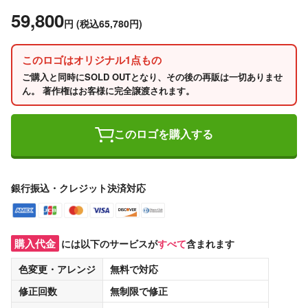
59,800
円
(税込65,780円)
このロゴはオリジナル1点もの
ご購入と同時にSOLD OUTとなり、その後の再販は一切ありませ
ん。 著作権はお客様に完全譲渡されます。
このロゴを購入する
銀行振込・クレジット決済対応
購入代金
には以下のサービスが
すべて
含まれます
色変更・アレンジ
無料
で対応
修正回数
無制限
で修正