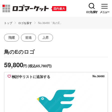
ロゴを探す
メニュー
トップ
ロゴを探す
No.36490「鳥のE」
飛躍
前進
上昇
のロゴ
鳥のE
59,800
円
(税込65,780円)
検討中リストに追加する
No.36490