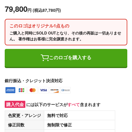
79,800
円
(税込87,780円)
このロゴはオリジナル1点もの
ご購入と同時にSOLD OUTとなり、その後の再販は一切ありませ
ん。 著作権はお客様に完全譲渡されます。
このロゴを購入する
銀行振込・クレジット決済対応
購入代金
には以下のサービスが
すべて
含まれます
色変更・アレンジ
無料
で対応
修正回数
無制限
で修正