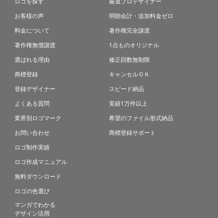
ロゴを探す
厳選プロデザイナー
お客様の声
明朗会計・追加料金ゼロ
料金について
著作権完全譲渡
著作権無償譲渡
1点ものオリジナル
選ばれる理由
修正回数無制限
商標登録
キャンセルＯＫ
登録デザイナー
スピード納品
よくある質問
実績1万件以上
業界別ロゴマーク
希望のファイル形式納品
お問い合わせ
商標登録サポート
ロゴ制作実績
ロゴ作成マニュアル
無料ダウンロード
ロゴの色選び
マンガでわかる
デザイン活用