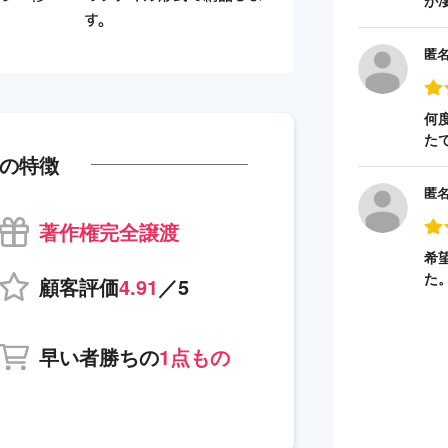
が
匿
何
た
の特徴
匿
著作権完全譲渡
希
た
顧客評価
4.91
／5
早い者勝ちの
1点もの