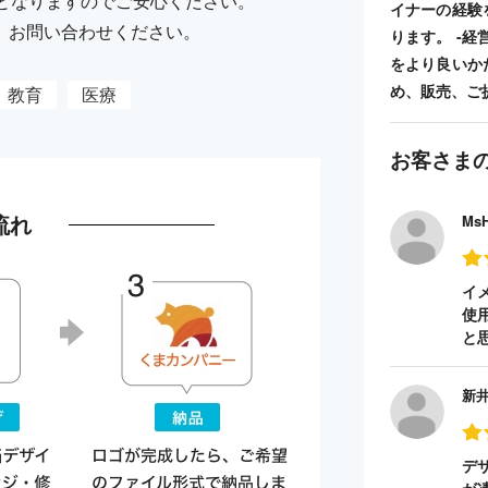
納品となりますのでご安心ください。
イナーの経験
、お問い合わせください。
ります。 -
をより良いか
め、販売、ご
教育
医療
お客さま
流れ
Ms
イ
使
と
新
デ