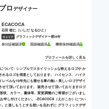
プロ
デザイナー
ECACOCA
石田 稔仁（いしだ なるひと）
グラフィックデザイナー歴24年
キャリア
身分証確認済
面談確認済
機密保持確認済
プロフィールを詳しく見る
ゴについて- シンプルでスタイリッシュな映えるロゴや か
されるロゴを得意としております。 ハイセンス、ハイク
イレベルな10年先にも褪せる事の無い 美しいロゴデザイ
させて頂いております。 販売させて頂いておりますロゴ
 形状、カラー、書体等、変更調整のご希望がございまし
お申し付けください。 -ECACOCA（えかこか）につい
こか」と楽しもうとする想いを忘れずに グラフィックデザ