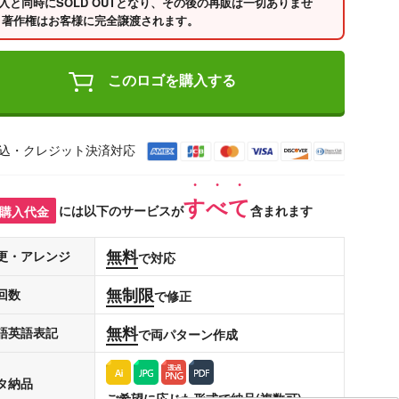
入と同時にSOLD OUTとなり、その後の再販は一切ありませ
 著作権はお客様に完全譲渡されます。
このロゴを購入する
込・クレジット決済対応
すべて
購入代金
には以下のサービスが
含まれます
無料
更・アレンジ
で対応
無制限
回数
で修正
無料
語英語表記
で両パターン作成
タ納品
ご希望に応じた形式で納品(複数可)