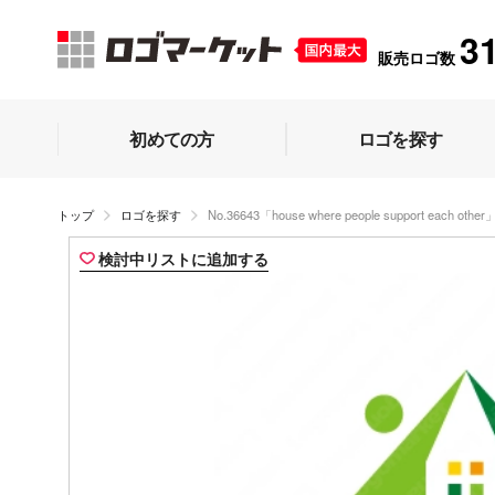
3
販売ロゴ数
初めての方
ロゴを探す
トップ
ロゴを探す
No.36643「house where people support each other
検討中リストに追加する