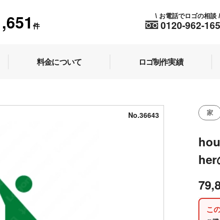
1,651
お電話でロゴの相談
\
0120-962-16
件
料金について
ロゴ制作実績
」
家
No.36643
hou
he
79,
こ