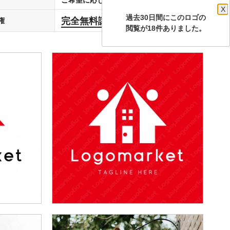
X
過去30日間にこのロゴの
完全無料譲渡
権
します
閲覧が18件ありました。