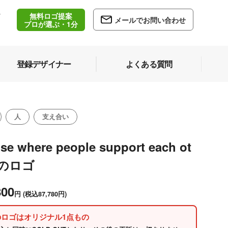
無料ロゴ提案
/
メールでお問い合わせ
5
プロが選ぶ・1分
登録デザイナー
よくある質問
人
支え合い
se where people support each ot
rのロゴ
800
円
(税込87,780円)
のロゴはオリジナル1点もの