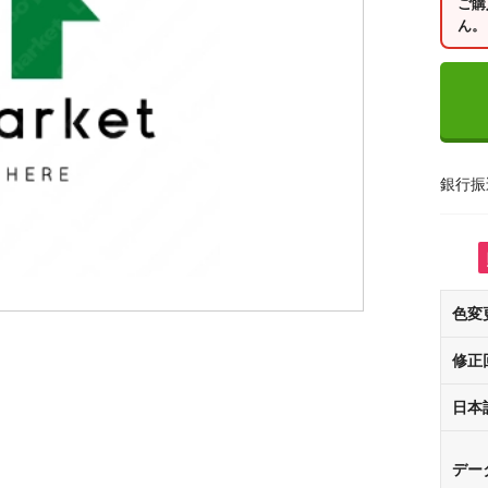
ご購
ん。
銀行振
色変
修正
日本
デー