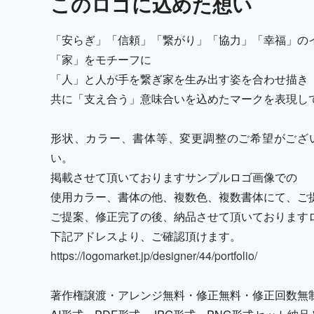
この
ロゴ
に込めた想い
「安らぎ」「信頼」「繋がり」「協力」「幸福」の
「家」をモチーフに
「人」と人が手を繋ぎ家を生み出す姿を合わせ描き
共に「支え合う」意味合いを込めたマークを表現し
形状、カラー、書体等、変更調整のご希望がござ
い。
掲載させて頂いておりますサンプルロゴ画像での
使用カラー、書体の他、複数色、複数書体にて、ご
ご提案、修正完了の後、納品させて頂いております
下記アドレスより、ご確認頂けます。
https://logomarket.jp/designer/44/portfolio/
著作権譲渡・アレンジ無料・修正無料・修正回数無