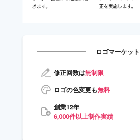
ロゴマーケット
修正回数は
無制限
ロゴの色変更も
無料
創業12年
6,000件以上制作実績