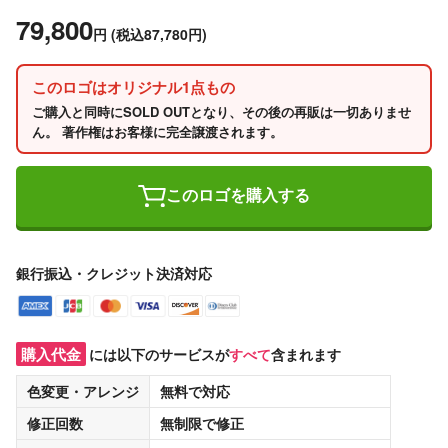
79,800
円
(税込87,780円)
このロゴはオリジナル1点もの
ご購入と同時にSOLD OUTとなり、その後の再販は一切ありませ
ん。 著作権はお客様に完全譲渡されます。
このロゴを購入する
銀行振込・クレジット決済対応
購入代金
には以下のサービスが
すべて
含まれます
色変更・アレンジ
無料
で対応
修正回数
無制限
で修正