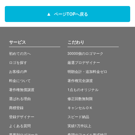
ページTOPへ戻る
サービス
こだわり
初めての方へ
30000個のロゴマーク
ロゴを探す
厳選プロデザイナー
お客様の声
明朗会計・追加料金ゼロ
料金について
著作権完全譲渡
著作権無償譲渡
1点ものオリジナル
選ばれる理由
修正回数無制限
商標登録
キャンセルＯＫ
登録デザイナー
スピード納品
よくある質問
実績1万件以上
業界別ロゴマーク
希望のファイル形式納品