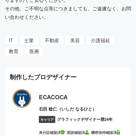
その他、ご不明な点等につきましても、ご遠慮なく、お問
い合わせください。
IT
士業
不動産
美容
介護福祉
教育
医療
制作した
プロ
デザイナー
ECACOCA
石田 稔仁（いしだ なるひと）
グラフィックデザイナー歴24年
キャリア
身分証確認済
面談確認済
機密保持確認済