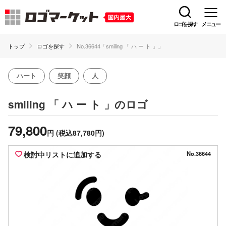
ロゴを探す
メニュー
トップ
ロゴを探す
No.36644「smiling 「 ハ ー ト 」」
ハート
笑顔
人
のロゴ
smiling 「 ハ ー ト 」
79,800
円
(税込87,780円)
検討中リストに追加する
No.36644