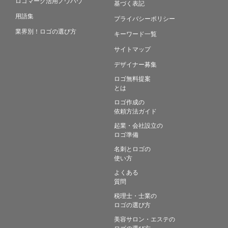
ロゴマーク活用ノウハウ
基づく表記
用語集
プライバシーポリシー
業界別！ロゴの選び方
キーワード一覧
サイトマップ
デザイナー募集
ロゴ無料提案
とは
ロゴ作成の
依頼方法ガイド
起業・会社設立の
ロゴ準備
名刺とロゴの
使い方
よくある
質問
税理士・士業の
ロゴの選び方
美容サロン・エステの
ロゴの選び方