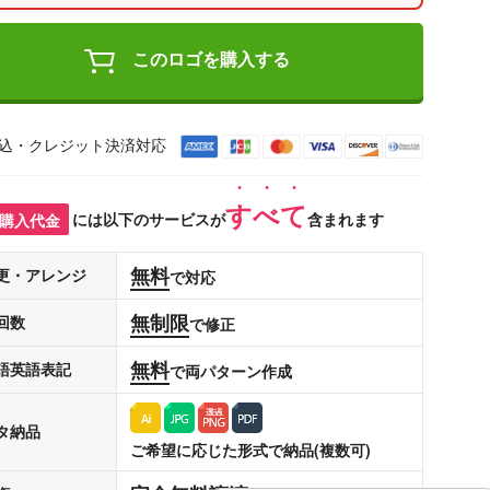
このロゴを購入する
込・クレジット決済対応
すべて
購入代金
には以下のサービスが
含まれます
無料
更・アレンジ
で対応
無制限
回数
で修正
無料
語英語表記
で両パターン作成
タ納品
ご希望に応じた形式で納品(複数可)