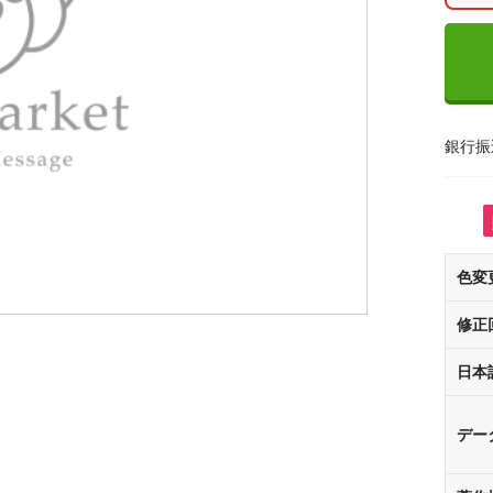
銀行振
色変
修正
日本
デー