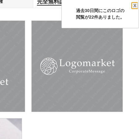
完全無料譲渡
権
します
X
過去30日間にこのロゴの
閲覧が22件ありました。