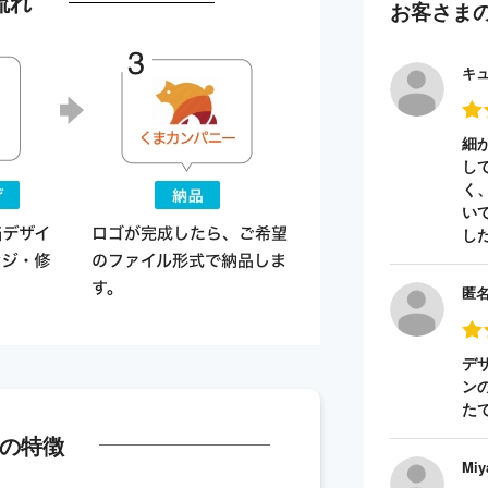
流れ
お客さま
キ
細
し
く
い
し
匿
デ
ン
た
の特徴
Miy