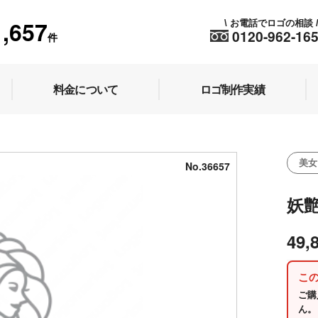
1,657
お電話でロゴの相談
\
0120-962-16
件
料金について
ロゴ制作実績
美女
No.36657
妖
49,
こ
ご購
ん。