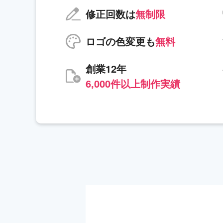
修正回数は
無制限
ロゴの色変更も
無料
創業12年
6,000件以上制作実績