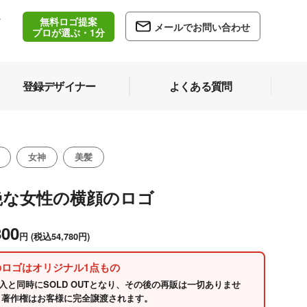
無料ロゴ提案
/
メールでお問い合わせ
5
プロが選ぶ・1分
登録デザイナー
よくある質問
女神
美髪
艶な女性の横顔のロゴ
800
円
(税込54,780円)
のロゴはオリジナル1点もの
入と同時にSOLD OUTとなり、その後の再販は一切ありませ
 著作権はお客様に完全譲渡されます。