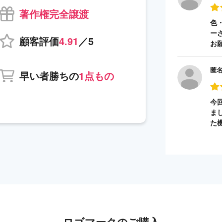
著作権完全譲渡
色
ー
顧客評価
4.91
／5
お
匿
早い者勝ちの
1点もの
今
ま
た
ロゴマークのご購入