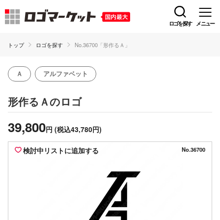
ロゴを探す
メニュー
トップ
ロゴを探す
No.36700「形作るＡ」
Ａ
アルファベット
のロゴ
形作るＡ
39,800
円
(税込43,780円)
検討中リストに追加する
No.36700