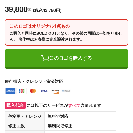
39,800
円
(税込43,780円)
このロゴはオリジナル1点もの
ご購入と同時にSOLD OUTとなり、その後の再販は一切ありませ
ん。 著作権はお客様に完全譲渡されます。
このロゴを購入する
銀行振込・クレジット決済対応
購入代金
には以下のサービスが
すべて
含まれます
色変更・アレンジ
無料
で対応
修正回数
無制限
で修正