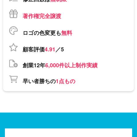
著作権完全譲渡
ロゴの色変更も
無料
顧客評価
4.91
／5
創業12年
6,000件以上制作実績
早い者勝ちの
1点もの