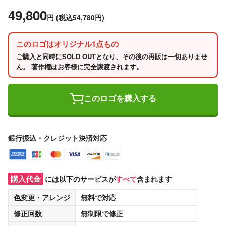
49,800
円
(税込54,780円)
このロゴはオリジナル1点もの
ご購入と同時にSOLD OUTとなり、その後の再販は一切ありませ
ん。 著作権はお客様に完全譲渡されます。
このロゴを購入する
銀行振込・クレジット決済対応
購入代金
には以下のサービスが
すべて
含まれます
色変更・アレンジ
無料
で対応
修正回数
無制限
で修正