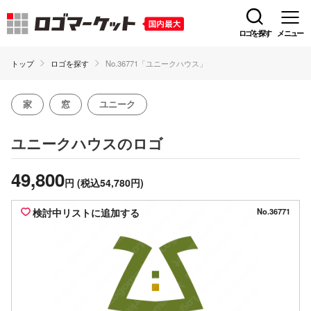
ロゴを探す
メニュー
トップ
ロゴを探す
No.36771「ユニークハウス」
家
窓
ユニーク
のロゴ
ユニークハウス
49,800
円
(税込54,780円)
検討中リストに追加する
No.36771