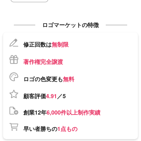
ロゴマーケットの特徴
修正回数は
無制限
著作権完全譲渡
ロゴの色変更も
無料
顧客評価
4.91
／5
創業12年
6,000件以上制作実績
早い者勝ちの
1点もの