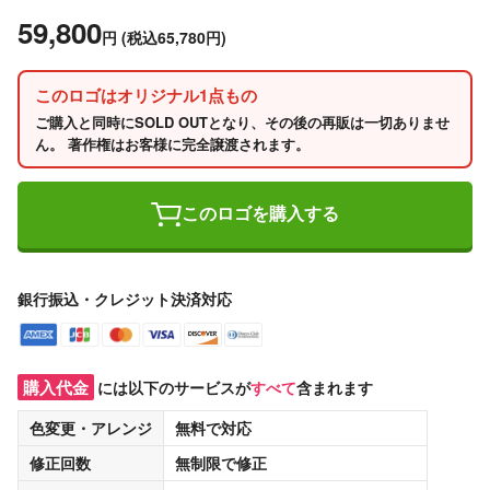
59,800
円
(税込65,780円)
このロゴはオリジナル1点もの
ご購入と同時にSOLD OUTとなり、その後の再販は一切ありませ
ん。 著作権はお客様に完全譲渡されます。
このロゴを購入する
銀行振込・クレジット決済対応
購入代金
には以下のサービスが
すべて
含まれます
色変更・アレンジ
無料
で対応
修正回数
無制限
で修正