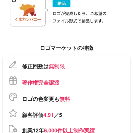
ロゴマーケットの特徴
修正回数は
無制限
著作権完全譲渡
ロゴの色変更も
無料
顧客評価
4.91
／5
創業12年
6,000件以上制作実績