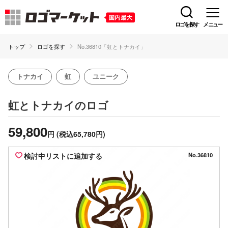
ロゴを探す
メニュー
トップ
ロゴを探す
No.36810「虹とトナカイ」
トナカイ
虹
ユニーク
のロゴ
虹とトナカイ
59,800
円
(税込65,780円)
検討中リストに追加する
No.36810