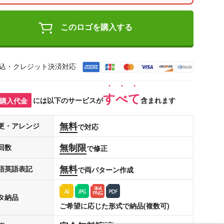
このロゴを購入する
込・クレジット決済対応
すべて
購入代金
には以下のサービスが
含まれます
無料
更・アレンジ
で対応
無制限
回数
で修正
無料
語英語表記
で両パターン作成
タ納品
ご希望に応じた形式で納品(複数可)