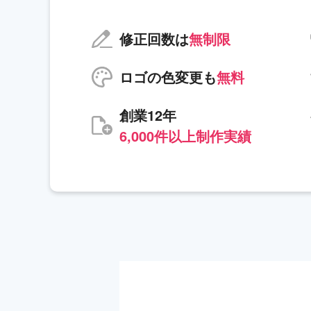
修正回数は
無制限
ロゴの色変更も
無料
創業12年
6,000件以上制作実績