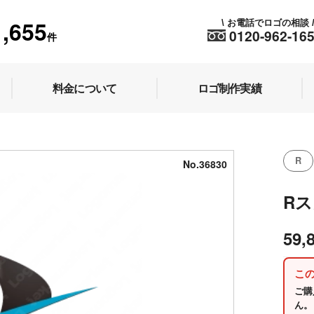
1,655
お電話でロゴの相談
\
0120-962-16
件
料金について
ロゴ制作実績
R
No.36830
R
59,
こ
ご購
ん。