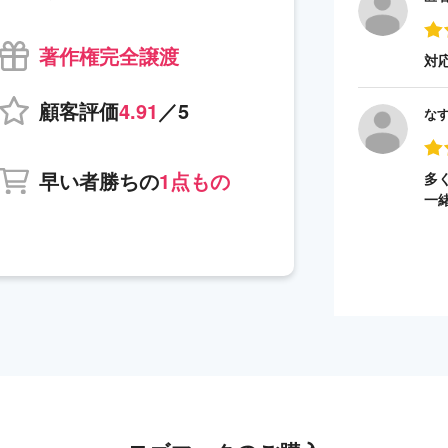
著作権完全譲渡
対
顧客評価
4.91
／5
な
早い者勝ちの
1点もの
多
一