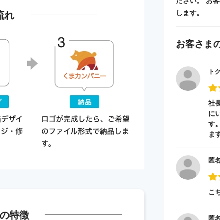
ださい。 お
流れ
します。
お客さま
ト
社
に
す
ま
匿
こ
の特徴
匿