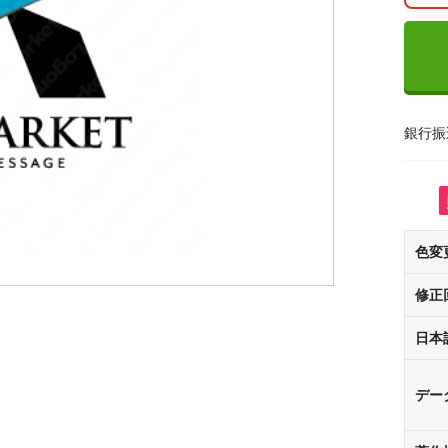
銀行振
色変
修正
日本
デー