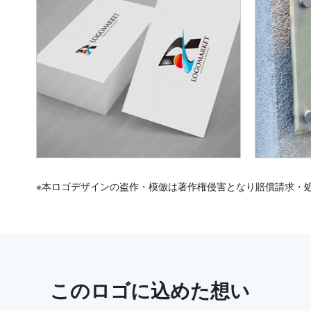
※本ロゴデザインの盗作・模倣は著作権侵害となり賠償請求・
この
ロゴ
に込めた想い