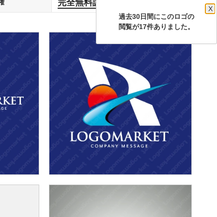
完全無料譲渡
権
します
X
過去30日間にこのロゴの
閲覧が17件ありました。