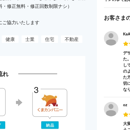
料・修正無料・修正回数制限ナシ）
お客さま
にご協力いたします
Ka
健康
士業
住宅
不動産
デ
た
し
の
流れ
た
切
な
oz
大
う