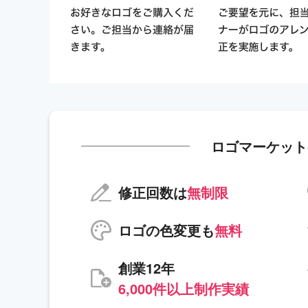
ロゴマーケット
修正回数は
無制限
ロゴの色変更も
無料
創業12年
6,000件以上制作実績