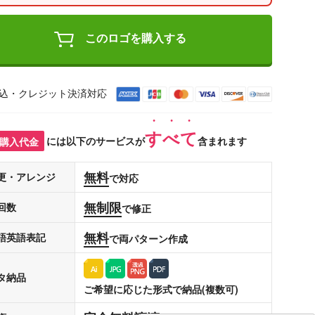
このロゴを購入する
込・クレジット決済対応
すべて
購入代金
には以下のサービスが
含まれます
無料
更・アレンジ
で対応
無制限
回数
で修正
無料
語英語表記
で両パターン作成
タ納品
ご希望に応じた形式で納品(複数可)