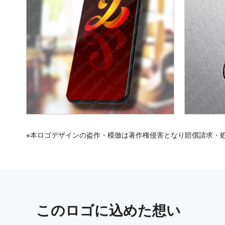
※本ロゴデザインの盗作・模倣は著作権侵害となり賠償請求・
この
ロゴ
に込めた想い