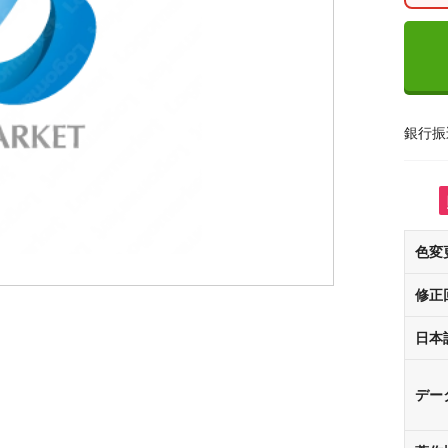
銀行振
色変
修正
日本
デー