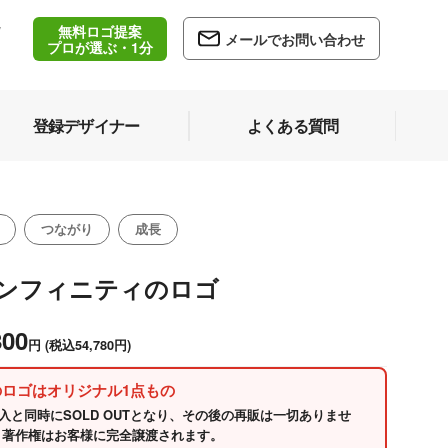
無料ロゴ提案
/
メールでお問い合わせ
5
プロが選ぶ・1分
登録デザイナー
よくある質問
つながり
成長
インフィニティのロゴ
800
円
(税込54,780円)
のロゴはオリジナル1点もの
入と同時にSOLD OUTとなり、その後の再販は一切ありませ
 著作権はお客様に完全譲渡されます。