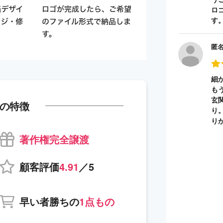
ロ
す
匿
細
も
玄
の特徴
り
り
著作権完全譲渡
顧客評価
4.91
／5
早い者勝ちの
1点もの