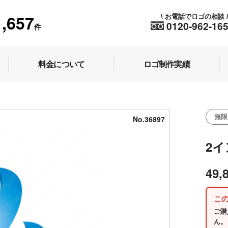
1,657
お電話でロゴの相談
\
0120-962-16
件
料金について
ロゴ制作実績
無限
No.36897
2
49,
こ
ご購
ん。