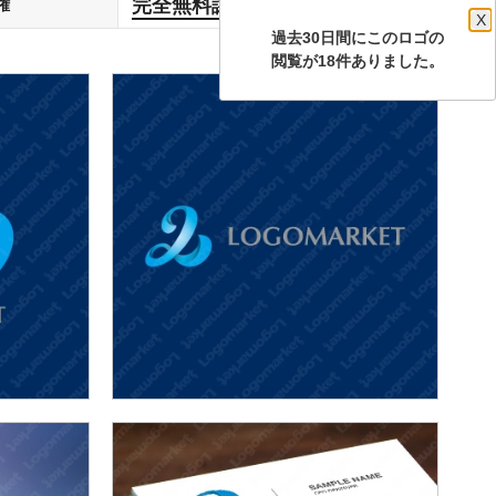
完全無料譲渡
権
します
X
過去30日間にこのロゴの
閲覧が18件ありました。