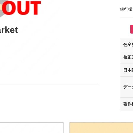
銀行振
rket
色変
修正
日本
デー
著作