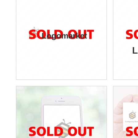
Logomarket
L