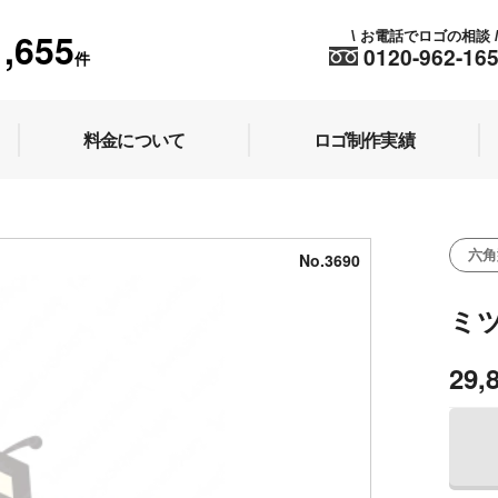
1,655
お電話でロゴの相談
\
0120-962-16
件
料金について
ロゴ制作実績
六角
No.3690
ミ
29,