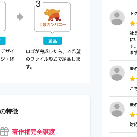
ト
社
に
す
ま
匿
こ
匿
の特徴
対
著作権完全譲渡