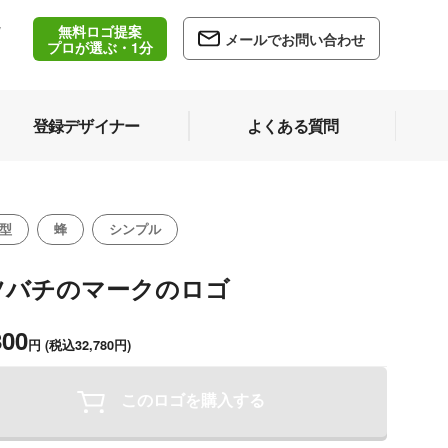
無料ロゴ提案
/
メールでお問い合わせ
5
プロが選ぶ・1分
登録デザイナー
よくある質問
型
蜂
シンプル
ツバチのマークのロゴ
800
円
(税込32,780円)
このロゴを購入する