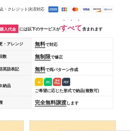
込・クレジット決済対応
すべて
購入代金
には以下のサービスが
含まれます
無料
更・アレンジ
で対応
無制限
回数
で修正
無料
語英語表記
で両パターン作成
タ納品
ご希望に応じた形式で納品(複数可)
完全無料譲渡
権
します